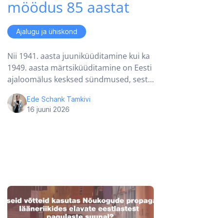
möödus 85 aastat
Ajalugu ja ühiskond
Nii 1941. aasta juuniküüditamine kui ka
1949. aasta märtsiküüditamine on Eesti
ajaloomälus kesksed sündmused, sest…
Ede Schank Tamkivi
16 juuni 2026