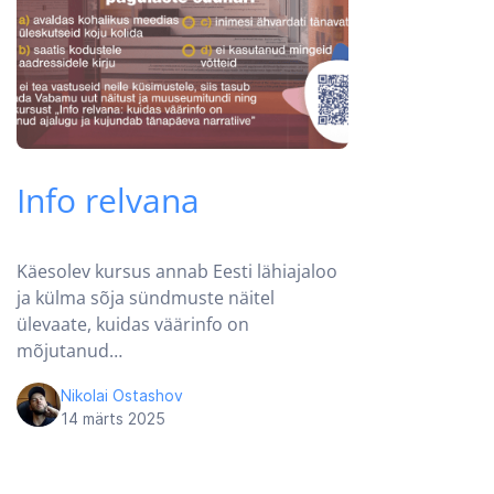
Info relvana
Käesolev kursus annab Eesti lähiajaloo
ja külma sõja sündmuste näitel
ülevaate, kuidas väärinfo on
mõjutanud…
Nikolai Ostashov
14 märts 2025