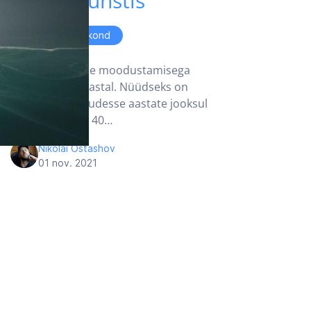
plakatikunstis
Ajalugu ja ühiskond
Vabamu kogude moodustamisega
alustati 1998. aastal. Nüüdseks on
muuseumi kogudesse aastate jooksul
kogunenud üle 40…
Nikolai Ostashov
01 nov. 2021