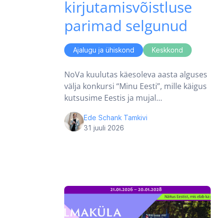
kirjutamisvõistluse
parimad selgunud
Ajalugu ja ühiskond
Keskkond
NoVa kuulutas käesoleva aasta alguses
välja konkursi “Minu Eesti”, mille käigus
kutsusime Eestis ja mujal…
Ede Schank Tamkivi
31 juuli 2026