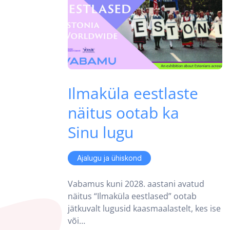
Ilmaküla eestlaste
näitus ootab ka
Sinu lugu
Ajalugu ja ühiskond
Vabamus kuni 2028. aastani avatud
näitus “Ilmaküla eestlased” ootab
jätkuvalt lugusid kaasmaalastelt, kes ise
või…