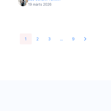
19 märts 2026
1
2
3
…
9