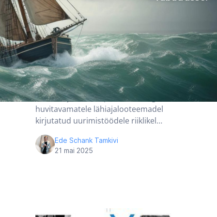
oma perede ja
eestlaste ilmaküla
lugusid
Ajalugu ja ühiskond
Teadus
Juba mitmendat aastat järjest andis
NoVa välja oma eripreemiad kõige
huvitavamatele lähiajalooteemadel
kirjutatud uurimistöödele riiklikel…
Ede Schank Tamkivi
21 mai 2025