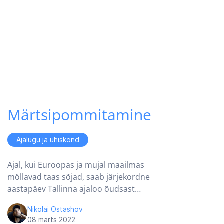
Märtsipommitamine
Ajalugu ja ühiskond
Ajal, kui Euroopas ja mujal maailmas
möllavad taas sõjad, saab järjekordne
aastapäev Tallinna ajaloo õudsast…
Nikolai Ostashov
08 märts 2022