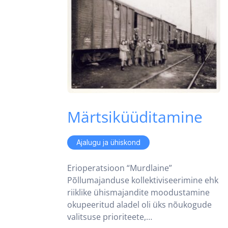
Märtsiküüditamine
Ajalugu ja ühiskond
Erioperatsioon “Murdlaine”
Põllumajanduse kollektiviseerimine ehk
riiklike ühismajandite moodustamine
okupeeritud aladel oli üks nõukogude
valitsuse prioriteete,…