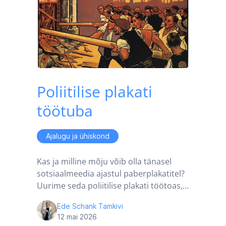
Poliitilise plakati
töötuba
Ajalugu ja ühiskond
Kas ja milline mõju võib olla tänasel
sotsiaalmeedia ajastul paberplakatitel?
Uurime seda poliitilise plakati töötoas,…
Ede Schank Tamkivi
12 mai 2026