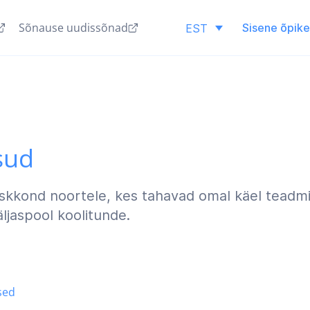
Sõnause uudissõnad
Sisene õpik
EST
sud
skkond noortele, kes tahavad omal käel teadm
äljaspool koolitunde.
sed