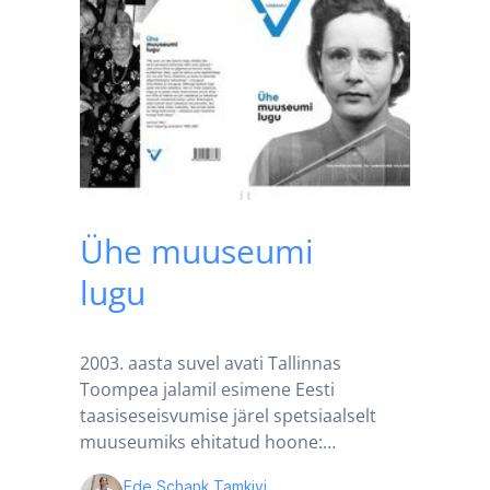
Ühe muuseumi
lugu
2003. aasta suvel avati Tallinnas
Toompea jalamil esimene Eesti
taasiseseisvumise järel spetsiaalselt
muuseumiks ehitatud hoone:…
Ede Schank Tamkivi