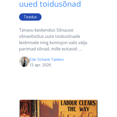
uued toidusõnad
Teadus
Tänavu keskendus Sõnause
sõnavõistlus uute toidusõnade
leidmisele ning komisjon valis välja
parimad sõnad, mille esitasid: …
Ede Schank Tamkivi
13 apr. 2026