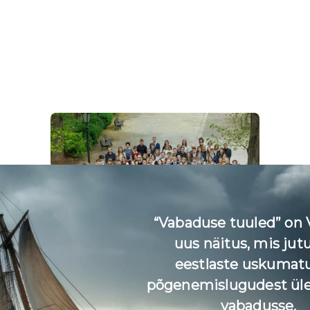
“Vabaduse tuuled” on
uus näitus, mis jut
eestlaste uskumat
Noored uurivad
põgenemislugudest üle
vabadusse.