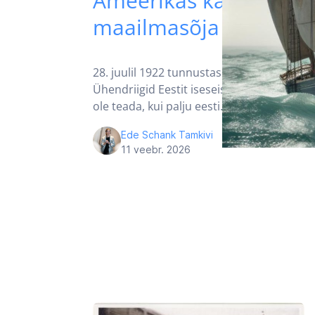
Ameerikas kahe
maailmasõja vahel
28. juulil 1922 tunnustasid Ameerika
Ühendriigid Eestit iseseisva riigina. Ei
ole teada, kui palju eesti…
Ede Schank Tamkivi
11 veebr. 2026