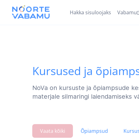
Hakka sisuloojaks
Vabamu
Kursused ja õpiamp
NoVa on kursuste ja õpiampsude ke
materjale silmaringi laiendamiseks v
Vaata kõiki
Õpiampsud
Kursu