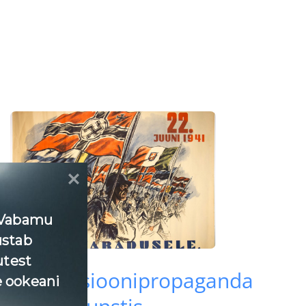
 Vabamu
ustab
utest
Okupatsioonipropaganda
 ookeani