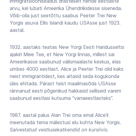
immigratsiooniseadus drastiliselt nende eestlaste
arvu, kel lubati Ameerika Ühendriikidesse siseneda.
Võib-olla just seetõttu saabus Peeter Trei New
Yorgis asuva Ellis Islandi kaudu USAsse just 1923.
aastal.
1932. aastaks teatas New Yorgi Eesti Haridusseltsi
ajakiri Meie Tee, et New Yorgi linnas, millest sai
Ameerikasse saabunud välismaalaste keskus, elas
umbes 4000 eestlast. Alice ja Peeter Trei olid kaks
neist immigrantidest, kes aitasid seda kogukonda
üles ehitada. Pärast teist maailmasõda USAsse
rännanud eesti põgenikud hakkasid selliseid varem
saabunud eestlasi kutsuma “vanaeestlasteks”.
1987. aastal palus Alan Trei oma emal Alice’il
meenutada tema mälestusi elu kohta New Yorgis.
Salvestatud vestlusekatkendid on kursiivis
.