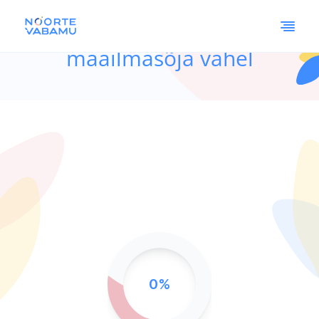
Eestlased Ameerikas kahe
maailmasõja vahel
0%