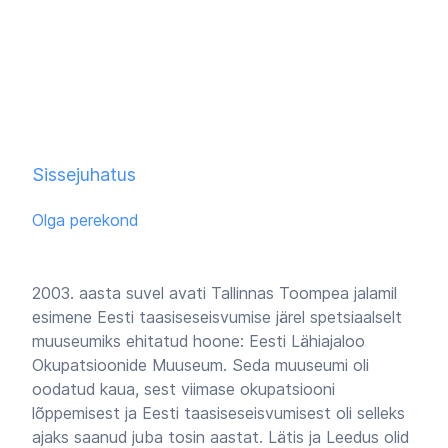
Sissejuhatus
Olga perekond
2003. aasta suvel avati Tallinnas Toompea jalamil
esimene Eesti taasiseseisvumise järel spetsiaalselt
muuseumiks ehitatud hoone: Eesti Lähiajaloo
Okupatsioonide Muuseum. Seda muuseumi oli
oodatud kaua, sest viimase okupatsiooni
lõppemisest ja Eesti taasiseseisvumisest oli selleks
ajaks saanud juba tosin aastat. Lätis ja Leedus olid