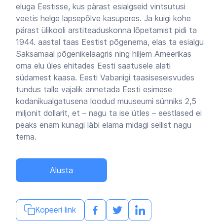
eluga Eestisse, kus pärast esialgseid vintsutusi
veetis helge lapsepõlve kasuperes. Ja kuigi kohe
pärast ülikooli arstiteaduskonna lõpetamist pidi ta
1944. aastal taas Eestist põgenema, elas ta esialgu
Saksamaal põgenikelaagris ning hiljem Ameerikas
oma elu üles ehitades Eesti saatusele alati
südamest kaasa. Eesti Vabariigi taasiseseisvudes
tundus talle vajalik annetada Eesti esimese
kodanikualgatusena loodud muuseumi sünniks 2,5
miljonit dollarit, et – nagu ta ise ütles – eestlased ei
peaks enam kunagi läbi elama midagi sellist nagu
tema.
Alusta
Kopeeri link