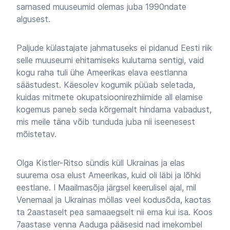
sarnased muuseumid olemas juba 1990ndate
algusest.
Paljude külastajate jahmatuseks ei pidanud Eesti riik
selle muuseumi ehitamiseks kulutama sentigi, vaid
kogu raha tuli ühe Ameerikas elava eestlanna
säästudest. Käesolev kogumik püüab seletada,
kuidas mitmete okupatsioonirezhiimide all elamise
kogemus paneb seda kõrgemalt hindama vabadust,
mis meile täna võib tunduda juba nii iseenesest
mõistetav.
Olga Kistler-Ritso sündis küll Ukrainas ja elas
suurema osa elust Ameerikas, kuid oli läbi ja lõhki
eestlane. I Maailmasõja järgsel keerulisel ajal, mil
Venemaal ja Ukrainas möllas veel kodusõda, kaotas
ta 2aastaselt pea samaaegselt nii ema kui isa. Koos
7aastase venna Aaduga pääsesid nad imekombel