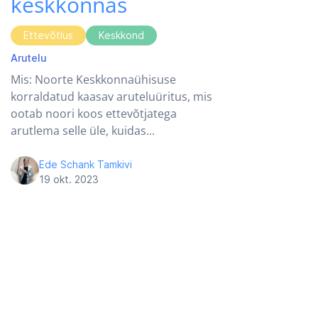
keskkonnas
Ettevõtlus
Keskkond
Arutelu
Mis: Noorte Keskkonnaühisuse
korraldatud kaasav aruteluüritus, mis
ootab noori koos ettevõtjatega
arutlema selle üle, kuidas...
Ede Schank Tamkivi
19 okt. 2023