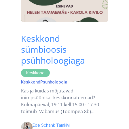
Keskkond
sümbioosis
psühholoogiaga
Keskkond
Keskkond
Psühholoogia
Kas ja kuidas mõjutavad
inimpsüühikat keskkonnateemad?
Kolmapäeval, 19.11 kell 15.00 - 17.30
toimub Vabamus (Toompea 8b)...
Ede Schank Tamkivi