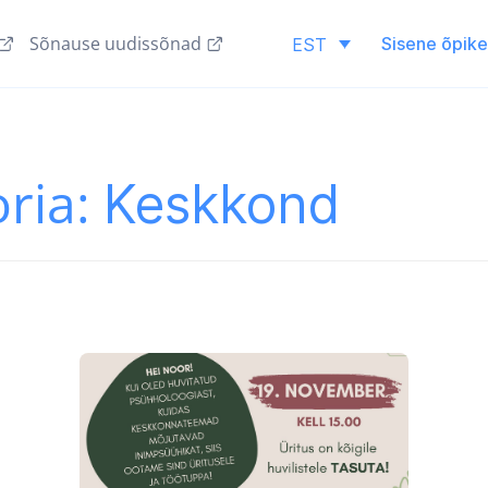
Sõnause uudissõnad
Sisene õpik
EST
oria:
Keskkond