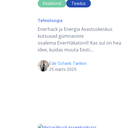
Keskkond
Teadus
tehnoloogia
Tehnoloogia
Enerhack ja Energia Avastuskeskus
kutsuvad gümnasiste
osalema EnerHäkatonil! Kas sul on hea
idee, kuidas muuta Eesti...
Ede Schank Tamkivi
25 märts 2025