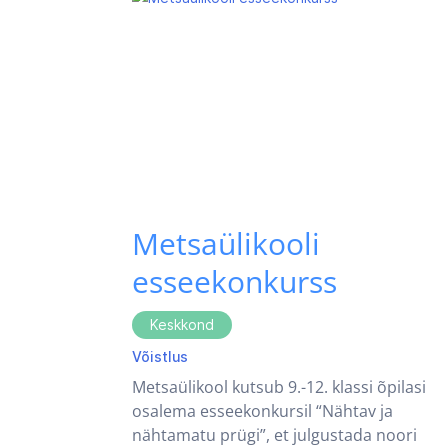
Metsaülikooli
esseekonkurss
Keskkond
Võistlus
Metsaülikool kutsub 9.-12. klassi õpilasi
osalema esseekonkursil “Nähtav ja
nähtamatu prügi”, et julgustada noori