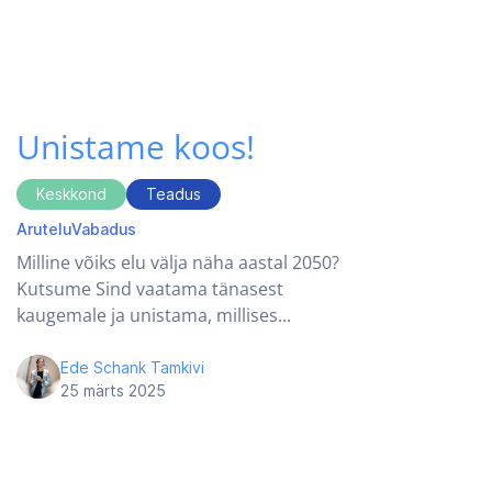
Unistame koos!
Keskkond
Teadus
Arutelu
Vabadus
Milline võiks elu välja näha aastal 2050?
Kutsume Sind vaatama tänasest
kaugemale ja unistama, millises...
Ede Schank Tamkivi
25 märts 2025