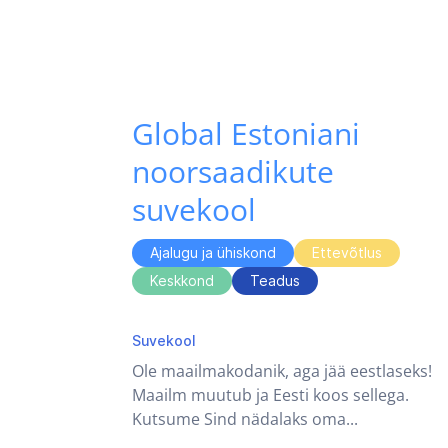
Global Estoniani
noorsaadikute
suvekool
Ajalugu ja ühiskond
Ettevõtlus
Keskkond
Teadus
tehnoloogia
Suvekool
Ole maailmakodanik, aga jää eestlaseks!
Maailm muutub ja Eesti koos sellega.
Kutsume Sind nädalaks oma...