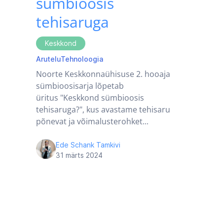
sümbioosis
tehisaruga
Keskkond
Arutelu
Tehnoloogia
Noorte Keskkonnaühisuse 2. hooaja
sümbioosisarja lõpetab
üritus "Keskkond sümbioosis
tehisaruga?", kus avastame tehisaru
põnevat ja võimalusterohket...
Ede Schank Tamkivi
31 märts 2024