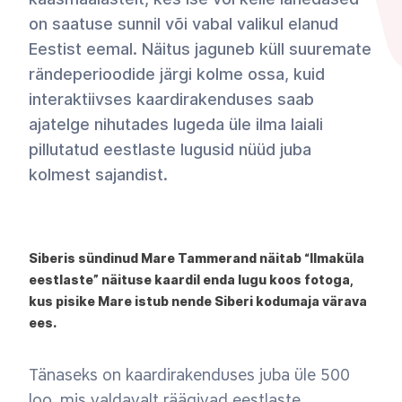
on saatuse sunnil või vabal valikul elanud
Eestist eemal. Näitus jaguneb küll suuremate
rändeperioodide järgi kolme ossa, kuid
interaktiivses kaardirakenduses saab
ajatelge nihutades lugeda üle ilma laiali
pillutatud eestlaste lugusid nüüd juba
kolmest sajandist.
Siberis sündinud Mare Tammerand näitab “Ilmaküla
eestlaste” näituse kaardil enda lugu koos fotoga,
kus pisike Mare istub nende Siberi kodumaja värava
ees.
Tänaseks on kaardirakenduses juba üle 500
loo, mis valdavalt räägivad eestlaste