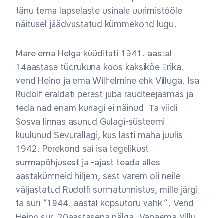
tänu tema lapselaste usinale uurimistööle
näitusel jäädvustatud kümmekond lugu.
Mare ema Helga küüditati 1941. aastal
14aastase tüdrukuna koos kaksikõe Erika,
vend Heino ja ema Wilhelmine ehk Villuga. Isa
Rudolf eraldati perest juba raudteejaamas ja
teda nad enam kunagi ei näinud. Ta viidi
Sosva linnas asunud Gulagi-süsteemi
kuulunud Sevurallagi, kus lasti maha juulis
1942. Perekond sai isa tegelikust
surmapõhjusest ja -ajast teada alles
aastakümneid hiljem, sest varem oli neile
väljastatud Rudolfi surmatunnistus, mille järgi
ta suri “1944. aastal kopsutoru vähki”. Vend
Heino suri 20aastasena nälga. Vanaema Villu