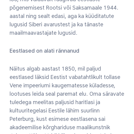
põgenemisest Rootsi või Saksamaale 1944.
aastal ning sealt edasi, aga ka küüditatute
lugusid Siberi avarustest ja ka tänaste
maailmaavastajate lugusid.
Eestlased on alati rännanud
Näitus algab aastast 1850, mil paljud
eestlased läksid Eestist vabatahtlikult tollase
Vene impeeriumi kaugematesse küladesse,
lootuses leida seal paremat elu. Oma säravate
tuledega meelitas paljusid haritlasi ja
kultuuritegelasi Eestile lähim suurlinn
Peterburg, kust esimese eestlasena sai
akadeemilise kõrghariduse maalikunstnik