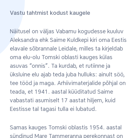
Vastu tahtmist kodust kaugele
Näitusel on väljas Vabamu kogudesse kuuluv
Aleksandra ehk Saime Kuldkepi kiri oma Eestis
elavale sõbrannale Leidale, milles ta kirjeldab
oma elu-olu Tomski oblasti kauges külas
asuvas “onnis”. Ta kurdab, et rutiinne ja
üksluine elu ajab teda juba hulluks: ainult söö,
tee tööd ja maga. Arhiivimaterjalide põhjal on
teada, et 1941. aastal küüditatud Saime
vabastati asumiselt 17 aastat hiljem, kuid
Eestisse tal tagasi tulla ei lubatud.
Samas kauges Tomski oblastis 1954. aastal
sündinud Mare Tammeranna perekonnast on