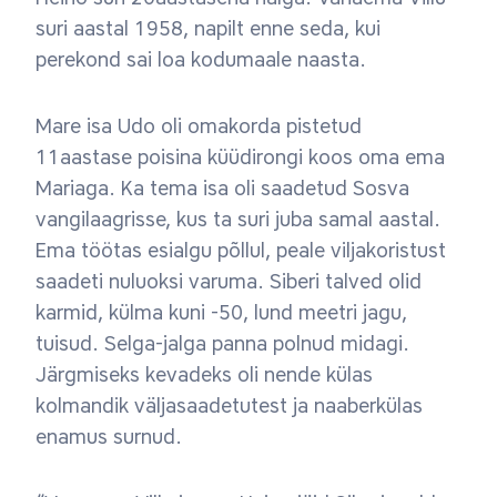
suri aastal 1958, napilt enne seda, kui
perekond sai loa kodumaale naasta.
Mare isa Udo oli omakorda pistetud
11aastase poisina küüdirongi koos oma ema
Mariaga. Ka tema isa oli saadetud Sosva
vangilaagrisse, kus ta suri juba samal aastal.
Ema töötas esialgu põllul, peale viljakoristust
saadeti nuluoksi varuma. Siberi talved olid
karmid, külma kuni -50, lund meetri jagu,
tuisud. Selga-jalga panna polnud midagi.
Järgmiseks kevadeks oli nende külas
kolmandik väljasaadetutest ja naaberkülas
enamus surnud.