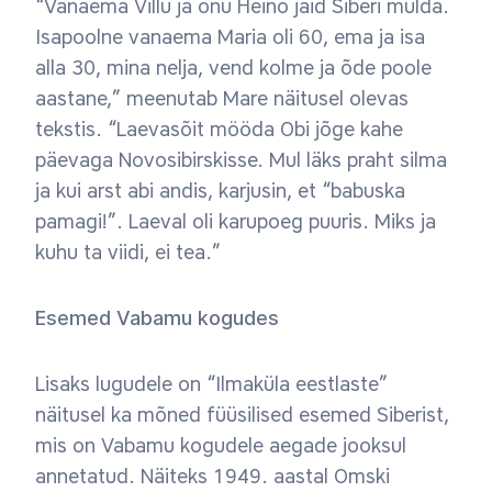
“Vanaema Villu ja onu Heino jäid Siberi mulda.
Isapoolne vanaema Maria oli 60, ema ja isa
alla 30, mina nelja, vend kolme ja õde poole
aastane,” meenutab Mare näitusel olevas
tekstis. “Laevasõit mööda Obi jõge kahe
päevaga Novosibirskisse. Mul läks praht silma
ja kui arst abi andis, karjusin, et “babuska
pamagi!”. Laeval oli karupoeg puuris. Miks ja
kuhu ta viidi, ei tea.”
Esemed Vabamu kogudes
Lisaks lugudele on “Ilmaküla eestlaste”
näitusel ka mõned füüsilised esemed Siberist,
mis on Vabamu kogudele aegade jooksul
annetatud. Näiteks 1949. aastal Omski