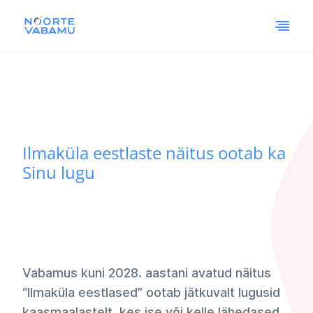
Ilmaküla eestlaste näitus ootab ka
Sinu lugu
Vabamus kuni 2028. aastani avatud näitus
“Ilmaküla eestlased” ootab jätkuvalt lugusid
kaasmaalastelt, kes ise või kelle lähedased