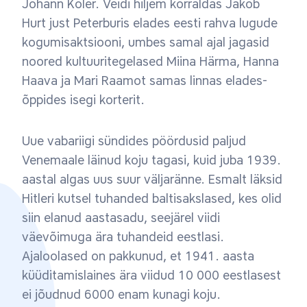
Johann Köler. Veidi hiljem korraldas Jakob
Hurt just Peterburis elades eesti rahva lugude
kogumisaktsiooni, umbes samal ajal jagasid
noored kultuuritegelased Miina Härma, Hanna
Haava ja Mari Raamot samas linnas elades-
õppides isegi korterit.
Uue vabariigi sündides pöördusid paljud
Venemaale läinud koju tagasi, kuid juba 1939.
aastal algas uus suur väljaränne. Esmalt läksid
Hitleri kutsel tuhanded baltisakslased, kes olid
siin elanud aastasadu, seejärel viidi
väevõimuga ära tuhandeid eestlasi.
Ajaloolased on pakkunud, et 1941. aasta
küüditamislaines ära viidud 10 000 eestlasest
ei jõudnud 6000 enam kunagi koju.