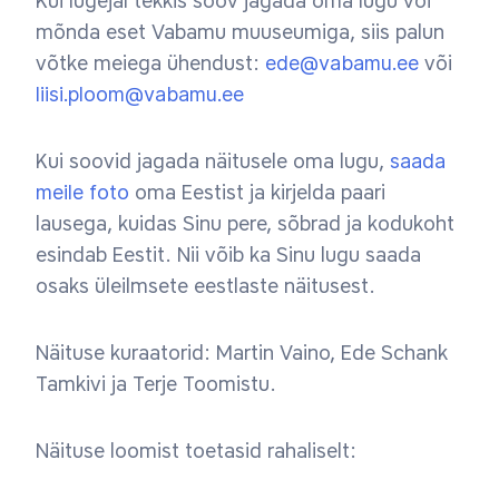
Kui lugejal tekkis soov jagada oma lugu või
mõnda eset Vabamu muuseumiga, siis palun
võtke meiega ühendust:
ede@vabamu.ee
või
liisi.ploom@vabamu.ee
Kui soovid jagada näitusele oma lugu,
saada
meile foto
oma Eestist ja kirjelda paari
lausega, kuidas Sinu pere, sõbrad ja kodukoht
esindab Eestit. Nii võib ka Sinu lugu saada
osaks üleilmsete eestlaste näitusest.
Näituse kuraatorid: Martin Vaino, Ede Schank
Tamkivi ja Terje Toomistu.
Näituse loomist toetasid rahaliselt: