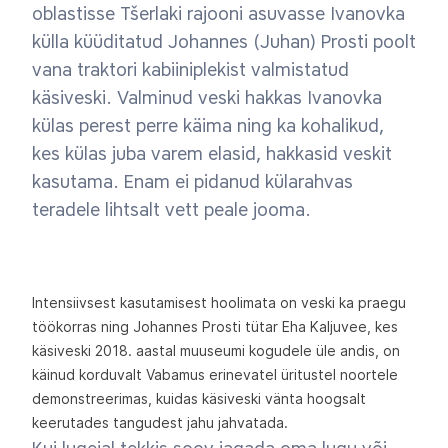
oblastisse Tšerlaki rajooni asuvasse Ivanovka
külla küüditatud Johannes (Juhan) Prosti poolt
vana traktori kabiiniplekist valmistatud
käsiveski. Valminud veski hakkas Ivanovka
külas perest perre käima ning ka kohalikud,
kes külas juba varem elasid, hakkasid veskit
kasutama. Enam ei pidanud külarahvas
teradele lihtsalt vett peale jooma.
Intensiivsest kasutamisest hoolimata on veski ka praegu
töökorras ning Johannes Prosti tütar Eha Kaljuvee, kes
käsiveski 2018. aastal muuseumi kogudele üle andis, on
käinud korduvalt Vabamus erinevatel üritustel noortele
demonstreerimas, kuidas käsiveski vänta hoogsalt
keerutades tangudest jahu jahvatada.