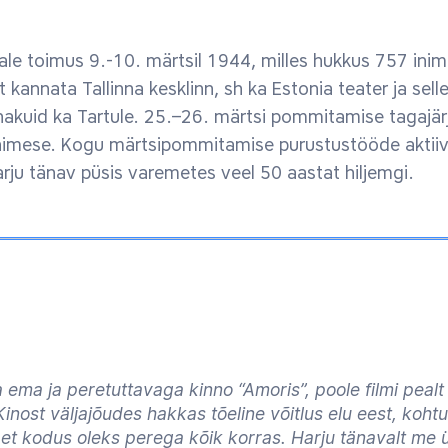
ale toimus 9.-10. märtsil 1944, milles hukkus 757 ini
 kannata Tallinna kesklinn, sh ka Estonia teater ja sell
akuid ka Tartule. 25.–26. märtsi pommitamise tagajärj
nimese. Kogu märtsipommitamise purustustööde aktiivn
arju tänav püsis varemetes veel 50 aastat hiljemgi.
 ema ja peretuttavaga kinno “Amoris”, poole filmi pealt
nost väljajõudes hakkas tõeline võitlus elu eest, kohtu
 et kodus oleks perega kõik korras. Harju tänavalt me ü