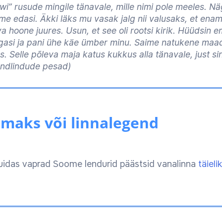
wi” rusude mingile tänavale, mille nimi pole meeles. Nä
me edasi. Äkki läks mu vasak jalg nii valusaks, et enam
 hoone juures. Usun, et see oli rootsi kirik. Hüüdsin em
tagasi ja pani ühe käe ümber minu. Saime natukene maad
s. Selle põleva maja katus kukkus alla tänavale, just s
ndlindude pesad)
maks või linnalegend
 kuidas vaprad Soome lendurid päästsid vanalinna
täieli