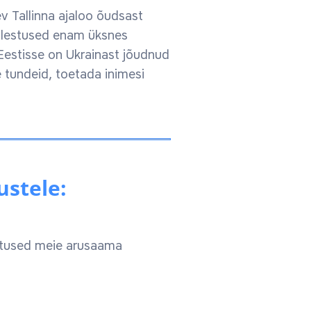
v Tallinna ajaloo õudsast
mälestused enam üksnes
estisse on Ukrainast jõudnud
 tundeid, toetada inimesi
ustele:
estused meie arusaama