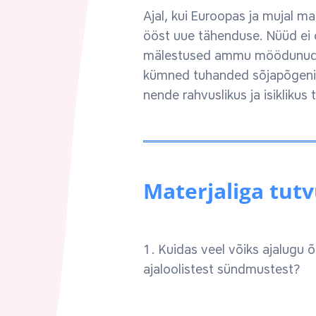
Ajal, kui Euroopas ja mujal m
ööst uue tähenduse. Nüüd ei 
mälestused ammu möödunud sõ
kümned tuhanded sõjapõgeniku
nende rahvuslikus ja isiklikus
Materjaliga tut
1. Kuidas veel võiks ajalugu 
ajaloolistest sündmustest?