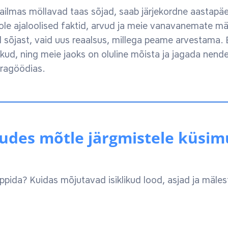
aailmas möllavad taas sõjad, saab järjekordne aastapäe
ole ajaloolised faktid, arvud ja meie vanavanemate 
jast, vaid uus reaalsus, millega peame arvestama. E
d, ning meie jaoks on oluline mõista ja jagada nende
 tragöödias.
vudes mõtle järgmistele küsim
õppida? Kuidas mõjutavad isiklikud lood, asjad ja mäl