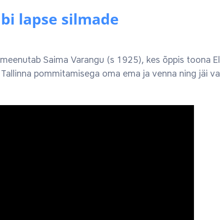
i lapse silmade
 meenutab Saima Varangu (s 1925), kes õppis toona Elf
Tallinna pommitamisega oma ema ja venna ning jäi va