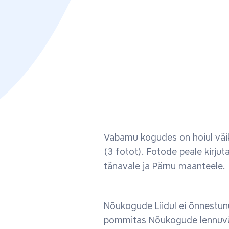
Vabamu kogudes on hoiul väi
(3 fotot). Fotode peale kirjut
tänavale ja Pärnu maanteele.
Nõukogude Liidul ei õnnestun
pommitas Nõukogude lennuvägi