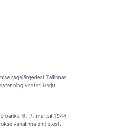
se tagajärgedest Tallinnas
teater ning vaated Harju
bruariks. 6.–7. märtsil 1944
okse vanalinna ehitistest.