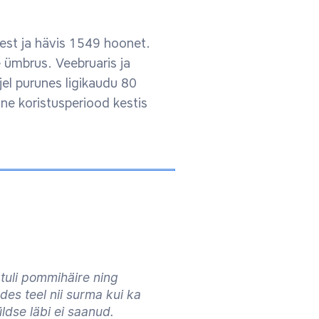
mest ja hävis 1549 hoonet.
e ümbrus. Veebruaris ja
el purunes ligikaudu 80
e koristusperiood kestis
 tuli pommihäire ning
des teel nii surma kui ka
ldse läbi ei saanud.