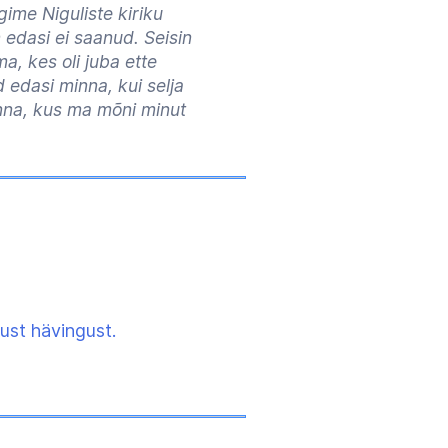
gime Niguliste kiriku
 edasi ei saanud. Seisin
a, kes oli juba ette
 edasi minna, kui selja
inna, kus ma mõni minut
kust hävingust.