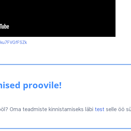
=ku7FVGfFSZk
sed proovile!
l ööl? Oma teadmiste kinnistamiseks läbi
test
selle öö s