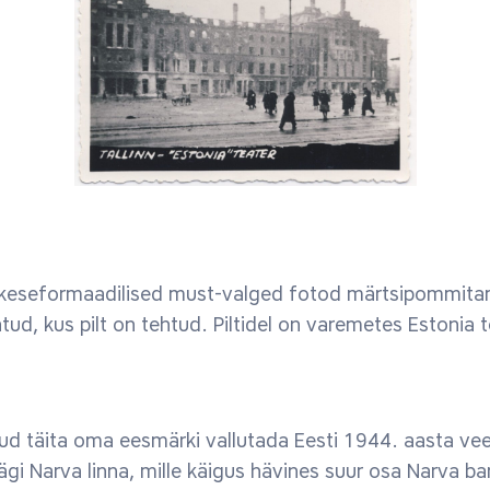
keseformaadilised must-valged fotod märtsipommitami
atud, kus pilt on tehtud. Piltidel on varemetes Estonia 
ud täita oma eesmärki vallutada Eesti 1944. aasta vee
 Narva linna, mille käigus hävines suur osa Narva bar