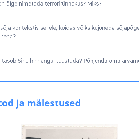
on õige nimetada terrorirünnakus? Miks?
sõja kontekstis sellele, kuidas võiks kujuneda sõjapõge
 teha?
ni tasub Sinu hinnangul taastada? Põhjenda oma arvam
tod ja mälestused