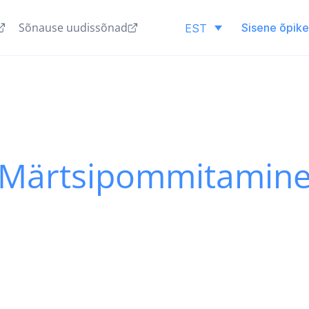
Sõnause uudissõnad
Sisene õpik
EST
Märtsipommitamin