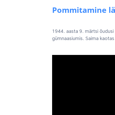
Pommitamine läb
1944. aasta 9. märtsi õudusi
gümnaasiumis. Saima kaotas 