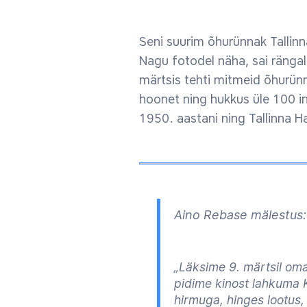
Seni suurim õhurünnak Tallinn
Nagu fotodel näha, sai rängalt
märtsis tehti mitmeid õhurünn
hoonet ning hukkus üle 100 i
1950. aastani ning Tallinna H
Aino Rebase mälestus:
„Läksime 9. märtsil oma
pidime kinost lahkuma Ki
hirmuga, hinges lootus,