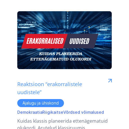
Reaktsioon “erakorralistele
uudistele”
Ajalugu ja ühiskond
Demokraatia
Riigikaitse
Võrdsed võimalused
Kuidas klassis planeerida ettenägematuid
olukordi. Arutelud klassiruumis