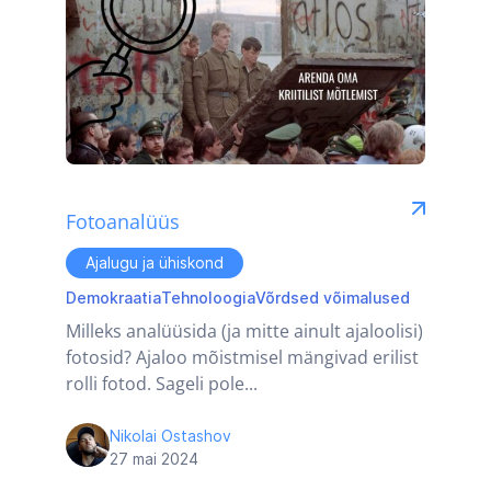
Fotoanalüüs
Ajalugu ja ühiskond
Demokraatia
Tehnoloogia
Võrdsed võimalused
Milleks analüüsida (ja mitte ainult ajaloolisi)
fotosid? Ajaloo mõistmisel mängivad erilist
rolli fotod. Sageli pole...
Nikolai Ostashov
27 mai 2024