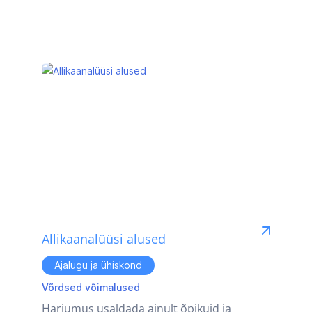
Allikaanalüüsi alused
Ajalugu ja ühiskond
Võrdsed võimalused
Harjumus usaldada ainult õpikuid ja