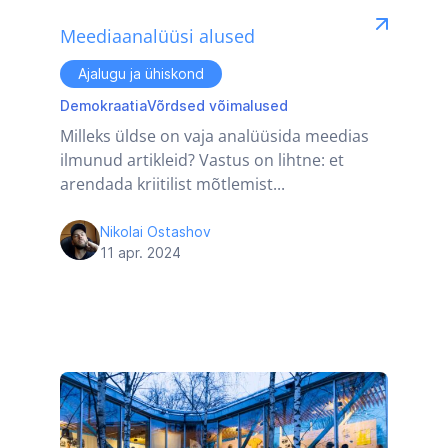
Meediaanalüüsi alused
Ajalugu ja ühiskond
Demokraatia
Võrdsed võimalused
Milleks üldse on vaja analüüsida meedias
ilmunud artikleid? Vastus on lihtne: et
arendada kriitilist mõtlemist...
Nikolai Ostashov
11 apr. 2024