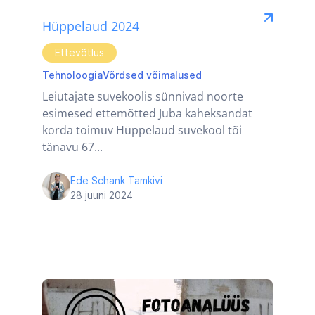
Hüppelaud 2024
Ettevõtlus
Tehnoloogia
Võrdsed võimalused
Leiutajate suvekoolis sünnivad noorte
esimesed ettemõtted Juba kaheksandat
korda toimuv Hüppelaud suvekool tõi
tänavu 67...
Ede Schank Tamkivi
28 juuni 2024