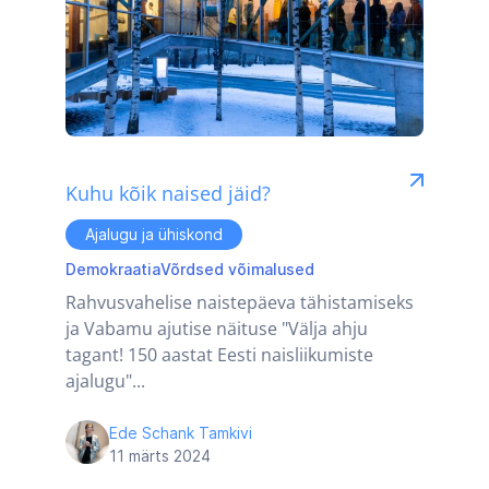
Kuhu kõik naised jäid?
Ajalugu ja ühiskond
Demokraatia
Võrdsed võimalused
Rahvusvahelise naistepäeva tähistamiseks
ja Vabamu ajutise näituse "Välja ahju
tagant! 150 aastat Eesti naisliikumiste
ajalugu"...
Ede Schank Tamkivi
11 märts 2024