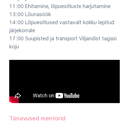
11:00 Ehitamine, lõpuesitluste harjutamine
13:00 Lõunasöök
14:00 Lõpuesitlused vastavalt kokku lepitud
järjekorrale
17:00 Suupisted ja transport Viljandist tagasi
koju
Tänavused mentorid