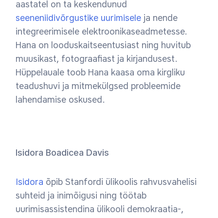
aastatel on ta keskendunud
seeneniidivõrgustike uurimisele
ja nende
integreerimisele elektroonikaseadmetesse.
Hana on looduskaitseentusiast ning huvitub
muusikast, fotograafiast ja kirjandusest.
Hüppelauale toob Hana kaasa oma kirgliku
teadushuvi ja mitmekülgsed probleemide
lahendamise oskused.
Isidora Boadicea Davis
Isidora
õpib Stanfordi ülikoolis rahvusvahelisi
suhteid ja inimõigusi ning töötab
uurimisassistendina ülikooli demokraatia-,