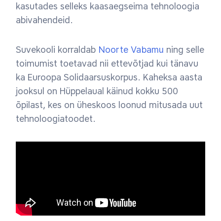
kasutades selleks kaasaegseima tehnoloogia
abivahendeid.
Suvekooli korraldab
Noorte Vabamu
ning selle
toimumist toetavad nii ettevõtjad kui tänavu
ka Euroopa Solidaarsuskorpus. Kaheksa aasta
jooksul on Hüppelaual käinud kokku 500
õpilast, kes on üheskoos loonud mitusada uut
tehnoloogiatoodet.