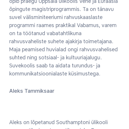
õpib praegu Uppsala ülikoolis Vene ja Euraasia
õpingute magistriprogrammis. Ta on tänavu
suvel välisminiteeriumi rahvuskaaslaste
programmi raames praktikal Vabamus, varem
on ta töötanud vabatahtlikuna
rahvusvaheliste suhete ajakirja toimetajana.
Maja peamised huvialad ongi rahvusvahelised
suhted ning sotsiaal- ja kultuuriajalugu.
Suvekoolis saab ta aidata turundus- ja
kommunikatsioonialaste küsimustega.
Aleks Tammiksaar
Aleks on lõpetanud Southamptoni ülikooli