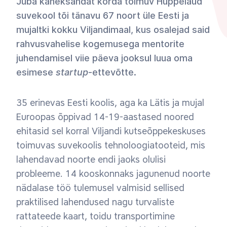
Juba kaheksandat korda toimuv Hüppelaud
suvekool tõi tänavu 67 noort üle Eesti ja
mujaltki kokku Viljandimaal, kus osalejad said
rahvusvahelise kogemusega mentorite
juhendamisel viie päeva jooksul luua oma
esimese
startup
-ettevõtte.
35 erinevas Eesti koolis, aga ka Lätis ja mujal
Euroopas õppivad 14-19-aastased noored
ehitasid sel korral Viljandi kutseõppekeskuses
toimuvas suvekoolis tehnoloogiatooteid, mis
lahendavad noorte endi jaoks olulisi
probleeme. 14 kooskonnaks jagunenud noorte
nädalase töö tulemusel valmisid sellised
praktilised lahendused nagu turvaliste
rattateede kaart, toidu transportimine