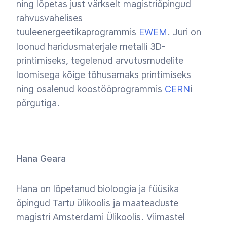
ning lõpetas just värkselt magistriõpingud
rahvusvahelises
tuuleenergeetikaprogrammis
EWEM
. Juri on
loonud haridusmaterjale metalli 3D-
printimiseks, tegelenud arvutusmudelite
loomisega kõige tõhusamaks printimiseks
ning osalenud koostööprogrammis
CERN
i
põrgutiga.
Hana Geara
Hana on lõpetanud bioloogia ja füüsika
õpingud Tartu ülikoolis ja maateaduste
magistri Amsterdami Ülikoolis. Viimastel