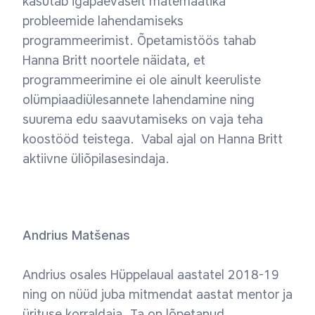
kasutab igapäevaselt matemaatika
probleemide lahendamiseks
programmeerimist. Õpetamistöös tahab
Hanna Britt noortele näidata, et
programmeerimine ei ole ainult keeruliste
olümpiaadiülesannete lahendamine ning
suurema edu saavutamiseks on vaja teha
koostööd teistega. Vabal ajal on Hanna Britt
aktiivne üliõpilasesindaja.
Andrius Matšenas
Andrius osales Hüppelaual aastatel 2018-19
ning on nüüd juba mitmendat aastat mentor ja
ürituse korraldaja. Ta on lõpetanud