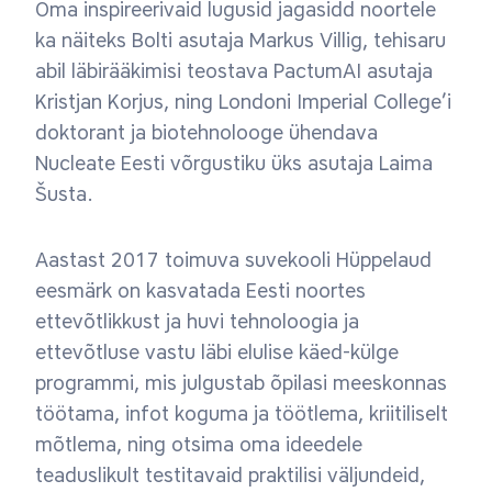
Oma inspireerivaid lugusid jagasidd noortele
ka näiteks Bolti asutaja Markus Villig, tehisaru
abil läbirääkimisi teostava PactumAI asutaja
Kristjan Korjus, ning Londoni Imperial College’i
doktorant ja biotehnolooge ühendava
Nucleate Eesti võrgustiku üks asutaja Laima
Šusta.
Aastast 2017 toimuva suvekooli Hüppelaud
eesmärk on kasvatada Eesti noortes
ettevõtlikkust ja huvi tehnoloogia ja
ettevõtluse vastu läbi elulise käed-külge
programmi, mis julgustab õpilasi meeskonnas
töötama, infot koguma ja töötlema, kriitiliselt
mõtlema, ning otsima oma ideedele
teaduslikult testitavaid praktilisi väljundeid,