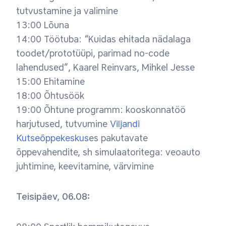
tutvustamine ja valimine
13:00 Lõuna
14:00 Töötuba: “Kuidas ehitada nädalaga
toodet/prototüüpi, parimad no-code
lahendused”, Kaarel Reinvars, Mihkel Jesse
15:00 Ehitamine
18:00 Õhtusöök
19:00 Õhtune programm: kooskonnatöö
harjutused, tutvumine
Viljandi
Kutseõppekeskus
es pakutavate
õppevahendite, sh simulaatoritega: veoauto
juhtimine, keevitamine, värvimine
Teisipäev, 06.08: