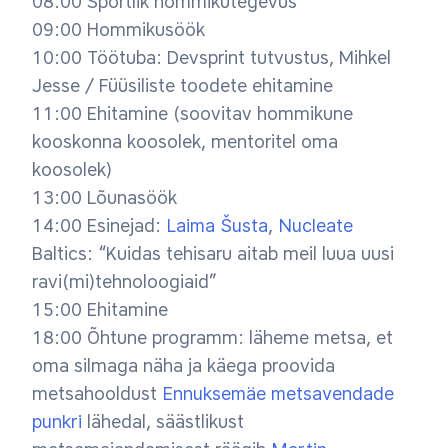
08:00 Sportlik hommikutegevus
09:00 Hommikusöök
10:00 Töötuba: Devsprint tutvustus, Mihkel
Jesse / Füüsiliste toodete ehitamine
11:00 Ehitamine (soovitav hommikune
kooskonna koosolek, mentoritel oma
koosolek)
13:00 Lõunasöök
14:00 Esinejad:
Laima Šusta
,
Nucleate
Baltics: “Kuidas tehisaru aitab meil luua uusi
ravi(mi)tehnoloogiaid”
15:00 Ehitamine
18:00 Õhtune programm: läheme metsa, et
oma silmaga näha ja käega proovida
metsahooldust
Ennuksemäe metsavendade
punkri
lähedal, säästlikust