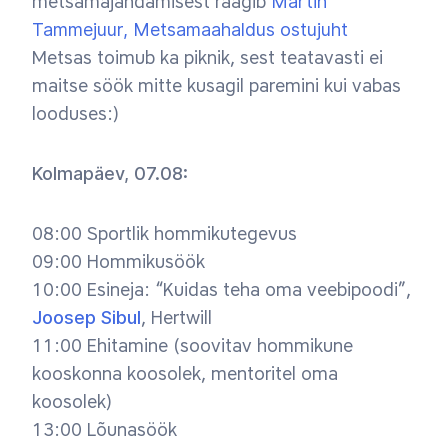
metsamajandamisest räägib
Martin
Tammejuur, Metsamaahaldus ostujuht
Metsas toimub ka piknik, sest teatavasti ei
maitse söök mitte kusagil paremini kui vabas
looduses:)
Kolmapäev, 07.08:
08:00 Sportlik hommikutegevus
09:00 Hommikusöök
10:00 Esineja: “Kuidas teha oma veebipoodi”,
Joosep Sibul
, Hertwill
11:00 Ehitamine (soovitav hommikune
kooskonna koosolek, mentoritel oma
koosolek)
13:00 Lõunasöök