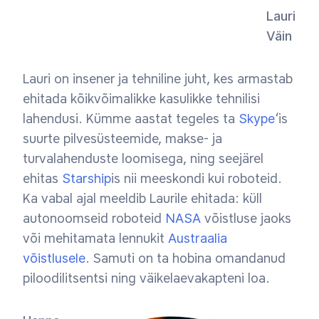
Lauri
Väin
Lauri on insener ja tehniline juht, kes armastab
ehitada kõikvõimalikke kasulikke tehnilisi
lahendusi. Kümme aastat tegeles ta
Skype
‘is
suurte pilvesüsteemide, makse- ja
turvalahenduste loomisega, ning seejärel
ehitas
Starship
is nii meeskondi kui roboteid.
Ka vabal ajal meeldib Laurile ehitada: küll
autonoomseid roboteid
NASA
võistluse jaoks
või mehitamata lennukit
Austraalia
võistlusele
. Samuti on ta hobina omandanud
piloodilitsentsi ning väikelaevakapteni loa.