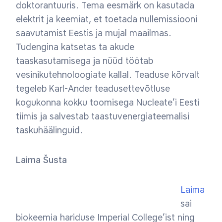
doktorantuuris. Tema eesmärk on kasutada
elektrit ja keemiat, et toetada nullemissiooni
saavutamist Eestis ja mujal maailmas.
Tudengina katsetas ta akude
taaskasutamisega ja nüüd töötab
vesinikutehnoloogiate kallal. Teaduse kõrvalt
tegeleb Karl-Ander teadusettevõtluse
kogukonna kokku toomisega Nucleate’i Eesti
tiimis ja salvestab taastuvenergiateemalisi
taskuhäälinguid.
Laima Šusta
Laima
sai
biokeemia hariduse Imperial College’ist ning