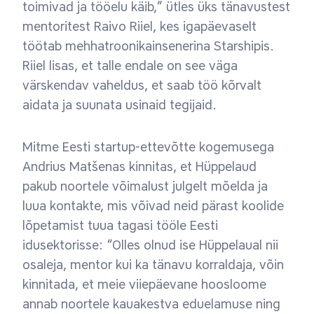
toimivad ja tööelu käib,” ütles üks tänavustest
mentoritest Raivo Riiel, kes igapäevaselt
töötab mehhatroonikainsenerina Starshipis.
Riiel lisas, et talle endale on see väga
värskendav vaheldus, et saab töö kõrvalt
aidata ja suunata usinaid tegijaid.
Mitme Eesti startup-ettevõtte kogemusega
Andrius Matšenas kinnitas, et Hüppelaud
pakub noortele võimalust julgelt mõelda ja
luua kontakte, mis võivad neid pärast koolide
lõpetamist tuua tagasi tööle Eesti
idusektorisse: “Olles olnud ise Hüppelaual nii
osaleja, mentor kui ka tänavu korraldaja, võin
kinnitada, et meie viiepäevane hoosloome
annab noortele kauakestva eduelamuse ning