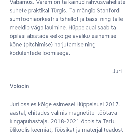
Vabamus. Varem on ta käinud rahvusvaheliste
suhete praktikal Türgis. Ta mängib Stanfordi
sümfooniaorkestris tshellot ja bassi ning talle
meeldib väga laulmine. Hüppelaual saab ta
õpilasi abistada eelkõige avaliku esinemise
kõne (pitchimise) harjutamise ning
kodulehtede loomisega.
Juri
Volodin
Juri osales kõige esimesel Hüppelaual 2017.
aastal, ehitades valmis magnetitel töötava
kingapuhastaja. 2018-2021 õppis ta Tartu
ülikoolis keemiat, füüsikat ja materjaliteadust