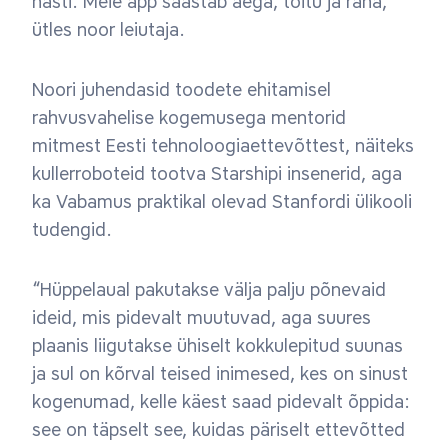
hästi. Meie äpp säästab aega, toitu ja raha,”
ütles noor leiutaja.
Noori juhendasid toodete ehitamisel
rahvusvahelise kogemusega mentorid
mitmest Eesti tehnoloogiaettevõttest, näiteks
kullerroboteid tootva Starshipi insenerid, aga
ka Vabamus praktikal olevad Stanfordi ülikooli
tudengid.
“Hüppelaual pakutakse välja palju põnevaid
ideid, mis pidevalt muutuvad, aga suures
plaanis liigutakse ühiselt kokkulepitud suunas
ja sul on kõrval teised inimesed, kes on sinust
kogenumad, kelle käest saad pidevalt õppida:
see on täpselt see, kuidas päriselt ettevõtted