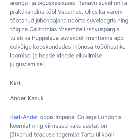
arengu- ja õiguskeskuses. Tänavu suvel on ta
praktikandina tööl Vabamus. Olles ka varem
töötanud juhendajana noorte suvelaagris ning
tõlgina Californias Yosemite’i rahvuspargis,
tuleb ka Hüppelaua suvekooli mentorina appi
eelkõige kooskondades mõnusa tööõhustiku
loomisel ja heade ideede elluviimise
julgustamisel.
Karl-
Ander Kasuk
Karl-Ander
õppis Imperial College Londonis
keemiat ning viimased kaks aastat on
jätkanud teaduse tegemist Tartu ülikooli