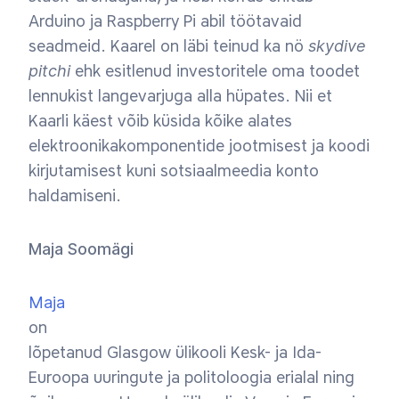
Arduino ja Raspberry Pi abil töötavaid
seadmeid. Kaarel on läbi teinud ka nö
skydive
pitchi
ehk esitlenud investoritele oma toodet
lennukist langevarjuga alla hüpates. Nii et
Kaarli käest võib küsida kõike alates
elektroonikakomponentide jootmisest ja koodi
kirjutamisest kuni sotsiaalmeedia konto
haldamiseni.
Maja Soomägi
Maja
on
lõpetanud Glasgow ülikooli Kesk- ja Ida-
Euroopa uuringute ja politoloogia erialal ning