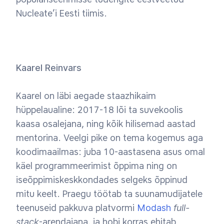
Nucleate’i Eesti tiimis.
Kaarel Reinvars
Kaarel on läbi aegade staazhikaim
hüppelaualine: 2017-18 lõi ta suvekoolis
kaasa osalejana, ning kõik hilisemad aastad
mentorina. Veelgi pike on tema kogemus aga
koodimaailmas: juba 10-aastasena asus omal
käel programmeerimist õppima ning on
iseõppimiskeskkondades selgeks õppinud
mitu keelt. Praegu töötab ta suunamudijatele
teenuseid pakkuva platvormi
Modash
full-
stack
-arendajana, ja hobi korras ehitab