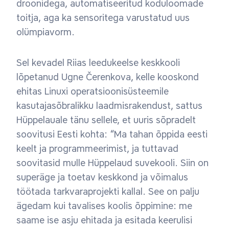
droonidega, automatiseeritud koduloomade
toitja, aga ka sensoritega varustatud uus
olümpiavorm.
Sel kevadel Riias leedukeelse keskkooli
lõpetanud Ugne Čerenkova, kelle kooskond
ehitas Linuxi operatsioonisüsteemile
kasutajasõbralikku laadmisrakendust, sattus
Hüppelauale tänu sellele, et uuris sõpradelt
soovitusi Eesti kohta: “Ma tahan õppida eesti
keelt ja programmeerimist, ja tuttavad
soovitasid mulle Hüppelaud suvekooli. Siin on
superäge ja toetav keskkond ja võimalus
töötada tarkvaraprojekti kallal. See on palju
ägedam kui tavalises koolis õppimine: me
saame ise asju ehitada ja esitada keerulisi