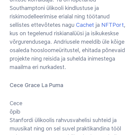
Southamptoni ülikooli kindlustuse ja
riskimodelleerimise erialal ning töötanud
sellistes ettevõtetes nagu
Cachet
ja
NFTPort
,
kus on tegelenud riskianalüüsi ja isikukeskse
võrgurendusega. Andriusele meeldib üle kõige
osaleda hoosloomeüritustel, ehitada põnevaid
projekte ning reisida ja suhelda inimestega
maailma eri nurkadest.
Cece Grace La Puma
Cece
õpib
Stanfordi ülikoolis rahvusvahelisi suhteid ja
muusikat ning on sel suvel praktikandina tööl