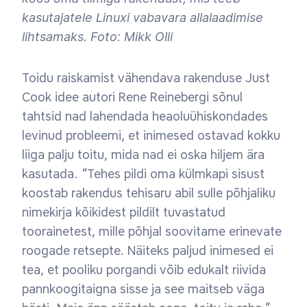
kasutajatele Linuxi vabavara allalaadimise
lihtsamaks. Foto: Mikk Olli
Toidu raiskamist vähendava rakenduse Just
Cook idee autori Rene Reinebergi sõnul
tahtsid nad lahendada heaoluühiskondades
levinud probleemi, et inimesed ostavad kokku
liiga palju toitu, mida nad ei oska hiljem ära
kasutada. “Tehes pildi oma külmkapi sisust
koostab rakendus tehisaru abil sulle põhjaliku
nimekirja kõikidest pildilt tuvastatud
toorainetest, mille põhjal soovitame erinevate
roogade retsepte. Näiteks paljud inimesed ei
tea, et pooliku porgandi võib edukalt riivida
pannkoogitaigna sisse ja see maitseb väga