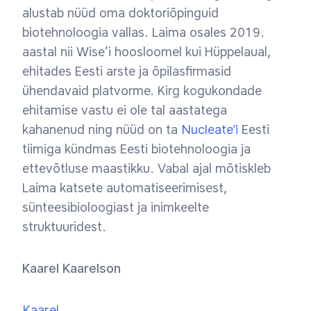
alustab nüüd oma doktoriõpinguid
biotehnoloogia vallas. Laima osales 2019.
aastal nii Wise’i hoosloomel kui Hüppelaual,
ehitades Eesti arste ja õpilasfirmasid
ühendavaid platvorme. Kirg kogukondade
ehitamise vastu ei ole tal aastatega
kahanenud ning nüüd on ta
Nucleate’i
Eesti
tiimiga kündmas Eesti biotehnoloogia ja
ettevõtluse maastikku. Vabal ajal mõtiskleb
Laima katsete automatiseerimisest,
sünteesibioloogiast ja inimkeelte
struktuuridest.
Kaarel Kaarelson
Kaarel