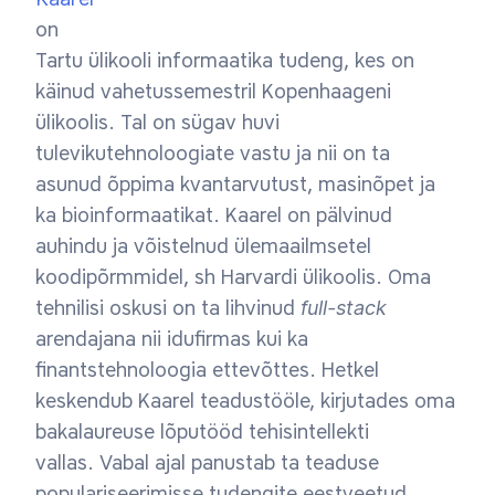
on
Tartu ülikooli informaatika tudeng, kes on
käinud vahetussemestril Kopenhaageni
ülikoolis. Tal on sügav huvi
tulevikutehnoloogiate vastu ja nii on ta
asunud õppima kvantarvutust, masinõpet ja
ka bioinformaatikat. Kaarel on pälvinud
auhindu ja võistelnud ülemaailmsetel
koodipõrmmidel, sh Harvardi ülikoolis. Oma
tehnilisi oskusi on ta lihvinud
full-stack
arendajana nii idufirmas kui ka
finantstehnoloogia ettevõttes. Hetkel
keskendub Kaarel teadustööle, kirjutades oma
bakalaureuse lõputööd tehisintellekti
vallas. Vabal ajal panustab ta teaduse
populariseerimisse tudengite eestveetud