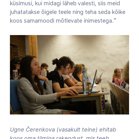
küsimusi, kui midagi läheb valesti, siis meid
juhatatakse õigele teele ning teha seda kõike
koos samamoodi mõtlevate inimestega.”
Ugne Čerenkova (vasakult teine) ehitab
koos oma tiimiga rakendust, mis teeb