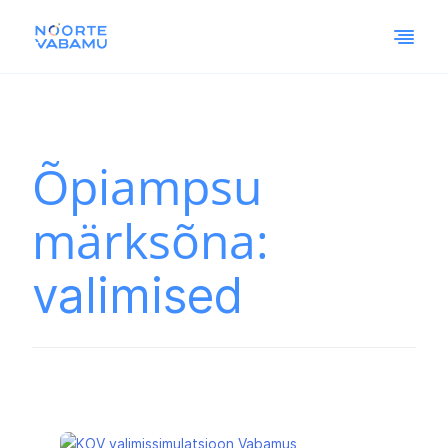
Õpiampsu
märksõna:
valimised