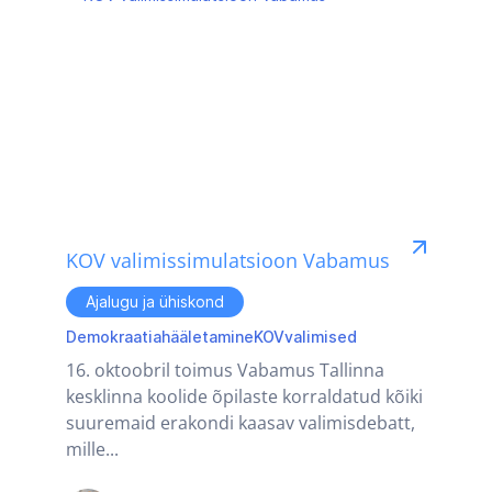
KOV valimissimulatsioon Vabamus
Ajalugu ja ühiskond
Demokraatia
hääletamine
KOV
valimised
16. oktoobril toimus Vabamus Tallinna
kesklinna koolide õpilaste korraldatud kõiki
suuremaid erakondi kaasav valimisdebatt,
mille...