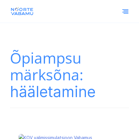
Õpiampsu
märksõna:
hääletamine