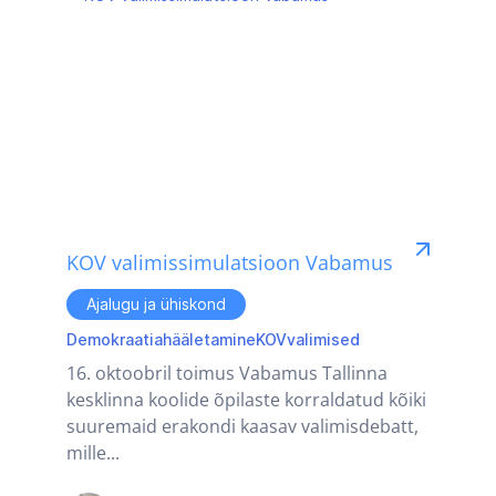
KOV valimissimulatsioon Vabamus
Ajalugu ja ühiskond
Demokraatia
hääletamine
KOV
valimised
16. oktoobril toimus Vabamus Tallinna
kesklinna koolide õpilaste korraldatud kõiki
suuremaid erakondi kaasav valimisdebatt,
mille...