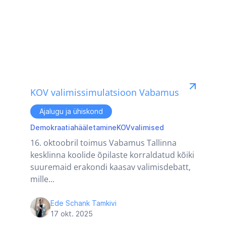
KOV valimissimulatsioon Vabamus
Ajalugu ja ühiskond
Demokraatia
hääletamine
KOV
valimised
16. oktoobril toimus Vabamus Tallinna
kesklinna koolide õpilaste korraldatud kõiki
suuremaid erakondi kaasav valimisdebatt,
mille...
Ede Schank Tamkivi
17 okt. 2025