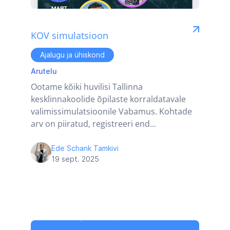
KOV simulatsioon
Ajalugu ja ühiskond
Arutelu
Ootame kõiki huvilisi Tallinna
kesklinnakoolide õpilaste korraldatavale
valimissimulatsioonile Vabamus. Kohtade
arv on piiratud, registreeri end...
Ede Schank Tamkivi
19 sept. 2025