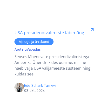
USA presidendivalimiste läbimäng
Ajalugu ja ühiskond
Arutelu
Vabadus
Seoses lähenevate presidendivalimistega
Ameerika Ühendriikides uurime, milline
näeb välja USA valijameeste süsteem ning
kuidas see...
Ede Schank Tamkivi
03 okt. 2024