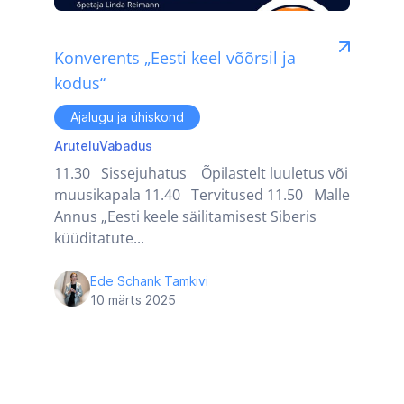
Konverents „Eesti keel võõrsil ja
kodus“
Ajalugu ja ühiskond
Arutelu
Vabadus
11.30 Sissejuhatus Õpilastelt luuletus või
muusikapala 11.40 Tervitused 11.50 Malle
Annus „Eesti keele säilitamisest Siberis
küüditatute...
Ede Schank Tamkivi
10 märts 2025