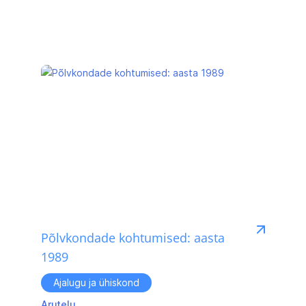
Põlvkondade kohtumised: aasta
1989
Ajalugu ja ühiskond
Arutelu