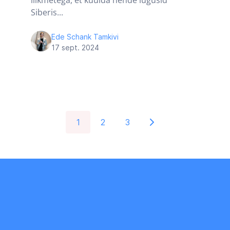
liikmetega, et kuulda nende lugusid
Siberis...
Ede Schank Tamkivi
17 sept. 2024
1
2
3