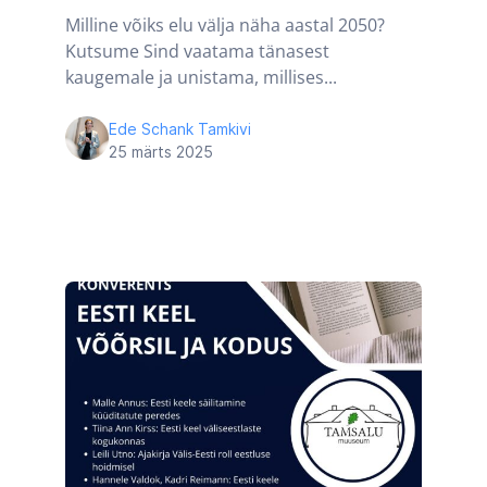
Milline võiks elu välja näha aastal 2050?
Kutsume Sind vaatama tänasest
kaugemale ja unistama, millises...
Ede Schank Tamkivi
25 märts 2025