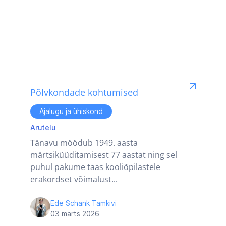
Põlvkondade kohtumised
Ajalugu ja ühiskond
Arutelu
Tänavu möödub 1949. aasta
märtsiküüditamisest 77 aastat ning sel
puhul pakume taas kooliõpilastele
erakordset võimalust...
Ede Schank Tamkivi
03 märts 2026