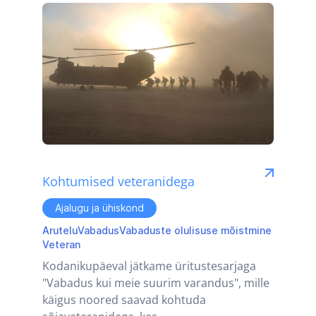
Kohtumised veteranidega
Ajalugu ja ühiskond
Arutelu
Vabadus
Vabaduste olulisuse mõistmine
Veteran
Kodanikupäeval jätkame üritustesarjaga
"Vabadus kui meie suurim varandus", mille
käigus noored saavad kohtuda