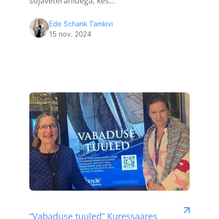
sõjaveteranidega, kes...
Ede Schank Tamkivi
15 nov. 2024
“Vabaduse tuuled” Kuressaares