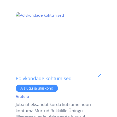
Põlvkondade kohtumised
Ajalugu ja ühiskond
Arutelu
Juba üheksandat korda kutsume noori
kohtuma Murtud Rukkilille Ühingu