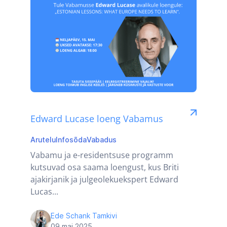
Edward Lucase loeng Vabamus
Arutelu
Infosõda
Vabadus
Vabamu ja e-residentsuse programm
kutsuvad osa saama loengust, kus Briti
ajakirjanik ja julgeolekuekspert Edward
Lucas...
Ede Schank Tamkivi
09 mai 2025