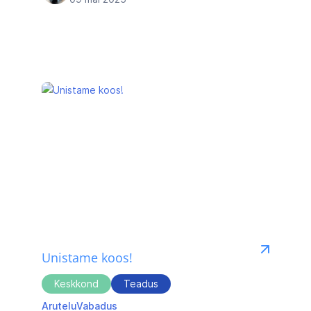
Unistame koos!
Keskkond
Teadus
Arutelu
Vabadus