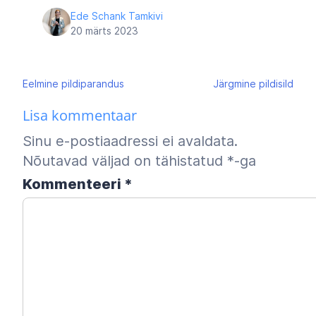
Ede Schank Tamkivi
20 märts 2023
Navigeerimine
Eelmine
pildiparandus
Järgmine
pildisild
Lisa kommentaar
Sinu e-postiaadressi ei avaldata.
Nõutavad väljad on tähistatud
*
-ga
Kommenteeri
*