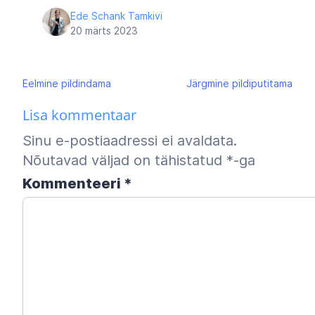
Ede Schank Tamkivi
20 märts 2023
Navigeerimine
Eelmine
pildindama
Järgmine
pildiputitama
Lisa kommentaar
Sinu e-postiaadressi ei avaldata.
Nõutavad väljad on tähistatud
*
-ga
Kommenteeri
*