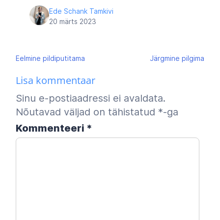
Ede Schank Tamkivi
20 märts 2023
Navigeerimine
Eelmine
pildiputitama
Järgmine
pilgima
Lisa kommentaar
Sinu e-postiaadressi ei avaldata.
Nõutavad väljad on tähistatud
*
-ga
Kommenteeri
*