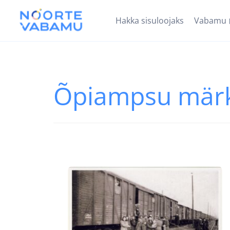
Hakka sisuloojaks
Vabamu
Õpiampsu mär