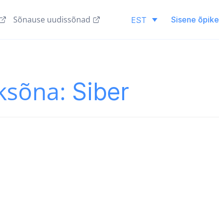
Sõnause uudissõnad
Sisene õpik
EST
ksõna:
Siber