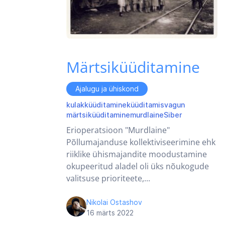
Märtsiküüditamine
Ajalugu ja ühiskond
kulak
küüditamine
küüditamisvagun
märtsiküüditamine
murdlaine
Siber
Erioperatsioon "Murdlaine"
Põllumajanduse kollektiviseerimine ehk
riiklike ühismajandite moodustamine
okupeeritud aladel oli üks nõukogude
valitsuse prioriteete,...
Nikolai Ostashov
16 märts 2022