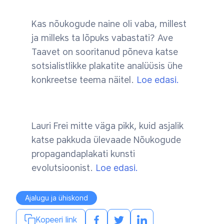
Kas nõukogude naine oli vaba, millest
ja milleks ta lõpuks vabastati? Ave
Taavet on sooritanud põneva katse
sotsialistlikke plakatite analüüsis ühe
konkreetse teema näitel.
Loe edasi.
Lauri Frei mitte väga pikk, kuid asjalik
katse pakkuda ülevaade Nõukogude
propagandaplakati kunsti
evolutsioonist.
Loe edasi.
Ajalugu ja ühiskond
Kopeeri link