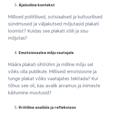
Ajalooline kontekst
Millised poliitilised, sotsiaalsed ja kultuurilised
sündmused ja väljakutsed mõjutasid plakati
loomist? Kuidas see plakati stiili ja sisu
mõjutas?
Emotsionaalse mõju vaatajale
Määra plakati sihtrühm ja milline mõju sel
võiks olla publikule. Milliseid emotsioone ja
tunge plakat võiks vaatajates tekitada? Kui
tõhus see oli, kas avalik arvamus ja inimeste
käitumine muutusid?
Kriitiline analüüs ja refleksioon