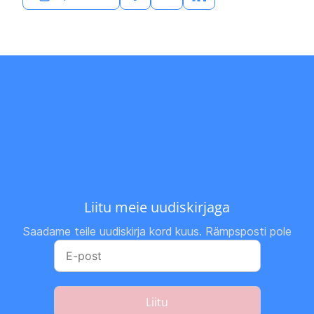
Liitu meie uudiskirjaga
Saadame teile uudiskirja kord kuus. Rämpsposti pole
Liitu