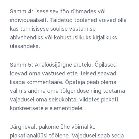
Samm 4
: Iseseisev töö rühmades või
individuaalselt. Täidetud töölehed võivad olla
kas tunnisisese suulise vastamise
abivahendiks või kohustuslikuks kirjalikuks
ülesandeks.
Samm 5
: Analüüsijärgne arutelu. Õpilased
loevad oma vastused ette, teised saavad
lisada kommentaare. Õpetaja peab olema
valmis andma oma tõlgenduse ning toetama
vajadusel oma seisukohta, viidates plakati
konkreetsetele elementidele.
Järgnevalt pakume ühe võimaliku
plakatianalüüsi töölehe. Vajadusel saab seda