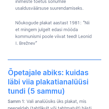
inimeste toetus sõnumile
usaldusväärsuse suurendamiseks.
Nõukogude plakat aastast 1981: “Nii
et mingem julgelt edasi mööda
kommunismi poole viivat teed! Leonid
I. Brežnev”
Õpetajale abiks: kuidas
läbi viia plakatianalüüsi
tundi (5 sammu)
Samm 1
: Vali analüüsiks üks plakat, mis
peegeldab (tahtlikult või tahtmatult) hästi