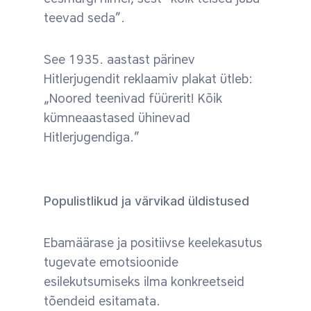
teevad seda”.
See 1935. aastast pärinev
Hitlerjugendit reklaamiv plakat ütleb:
„Noored teenivad füürerit! Kõik
kümneaastased ühinevad
Hitlerjugendiga.”
Populistlikud ja värvikad üldistused
Ebamäärase ja positiivse keelekasutus
tugevate emotsioonide
esilekutsumiseks ilma konkreetseid
tõendeid esitamata.