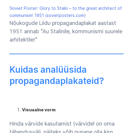
Soviet Poster: Glory to Stalin – to the great architect of
communism! 1951 (sovietposters.com)
Nõukogude Liidu propagandaplakat aastast
1951 annab “Au Stalinile, kommunismi suurele
arhitektile!”
Kuidas analüüsida
propagandaplakateid?
Visuaalne vorm
Hinda värvide kasutamist (värvidel on oma
tähendusväli, näiteks võib punane olla kirg