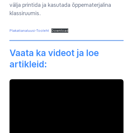
välja printida ja kasutada õppematerjalina
klassiruumis.
Plakatianaluusi-Tooleht
Download
Vaata ka videot ja loe
artikleid: