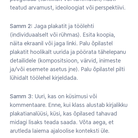
teatud arvamust, ideoloogiat või perspektiivi.
Samm 2:
Jaga plakatit ja töölehti
(individuaalselt või rühmas). Esita koopia,
näita ekraanil või jaga linki. Palu õpilastel
plakatit hoolikalt uurida ja pöörata tähelepanu
detailidele (kompositsioon, värvid, inimeste
ja/või esemete asetus jne). Palu õpilastel pilti
lühidalt töölehel kirjeldada.
Samm 3
: Uuri, kas on küsimusi või
kommentaare. Enne, kui klass alustab kirjalikku
plakatianalüüsi, küsi, kas õpilased tahavad
midagi lisaks teada saada. Võta aega, et
arutleda laiema ajaloolise konteksti üle.