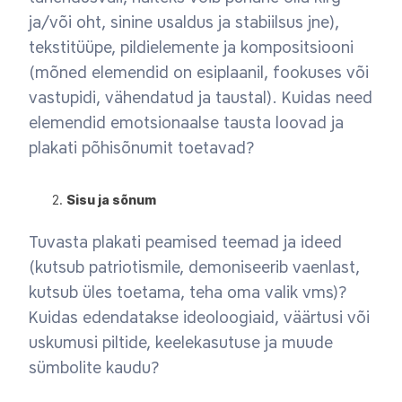
ja/või oht, sinine usaldus ja stabiilsus jne),
tekstitüüpe, pildielemente ja kompositsiooni
(mõned elemendid on esiplaanil, fookuses või
vastupidi, vähendatud ja taustal). Kuidas need
elemendid emotsionaalse tausta loovad ja
plakati põhisõnumit toetavad?
Sisu ja sõnum
Tuvasta plakati peamised teemad ja ideed
(kutsub patriotismile, demoniseerib vaenlast,
kutsub üles toetama, teha oma valik vms)?
Kuidas edendatakse ideoloogiaid, väärtusi või
uskumusi piltide, keelekasutuse ja muude
sümbolite kaudu?