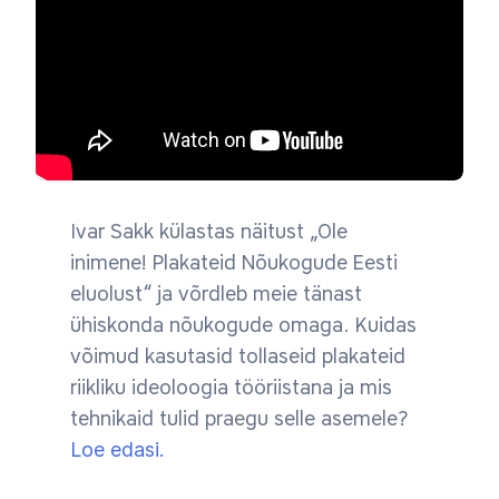
Ivar Sakk külastas näitust „Ole
inimene! Plakateid Nõukogude Eesti
eluolust“ ja võrdleb meie tänast
ühiskonda nõukogude omaga. Kuidas
võimud kasutasid tollaseid plakateid
riikliku ideoloogia tööriistana ja mis
tehnikaid tulid praegu selle asemele?
Loe edasi.