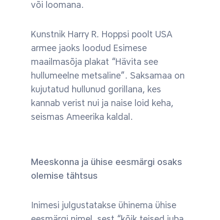
või loomana.
Kunstnik Harry R. Hoppsi poolt USA
armee jaoks loodud Esimese
maailmasõja plakat “Hävita see
hullumeelne metsaline”. Saksamaa on
kujutatud hullunud gorillana, kes
kannab verist nui ja naise loid keha,
seismas Ameerika kaldal.
Meeskonna ja ühise eesmärgi osaks
olemise tähtsus
Inimesi julgustatakse ühinema ühise
eesmärgi nimel, sest “kõik teised juba