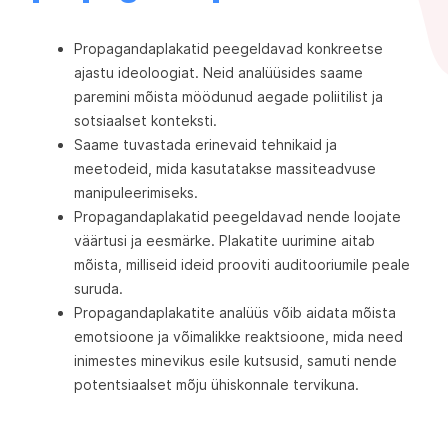
Propagandaplakatid peegeldavad konkreetse
ajastu ideoloogiat. Neid analüüsides saame
paremini mõista möödunud aegade poliitilist ja
sotsiaalset konteksti.
Saame tuvastada erinevaid tehnikaid ja
meetodeid, mida kasutatakse massiteadvuse
manipuleerimiseks.
Propagandaplakatid peegeldavad nende loojate
väärtusi ja eesmärke. Plakatite uurimine aitab
mõista, milliseid ideid prooviti auditooriumile peale
suruda.
Propagandaplakatite analüüs võib aidata mõista
emotsioone ja võimalikke reaktsioone, mida need
inimestes minevikus esile kutsusid, samuti nende
potentsiaalset mõju ühiskonnale tervikuna.