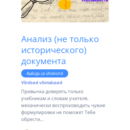
Анализ (не только
исторического)
документа
Ajalugu ja ühiskond
Võrdsed võimalused
Привычка доверять только
учебникам и словам учителя,
механически воспроизводить чужие
формулировки не поможет Тебе
обрести...