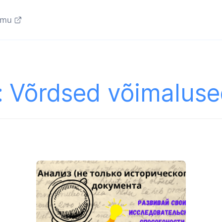
amu
:
Võrdsed võimaluse