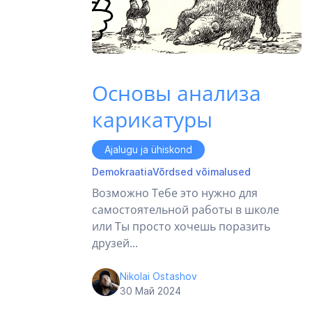
Основы анализа
карикатуры
Ajalugu ja ühiskond
Demokraatia
Võrdsed võimalused
Возможно Тебе это нужно для
самостоятельной работы в школе
или Ты просто хочешь поразить
друзей...
Nikolai Ostashov
30 Май 2024