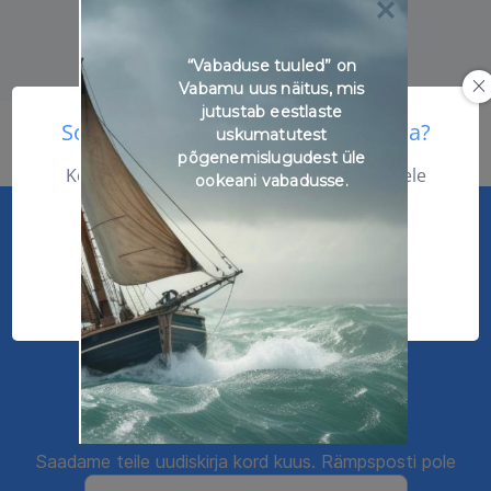
“Vabaduse tuuled” on
Vabamu uus näitus, mis
jutustab eestlaste
Soovid selle kursuse sisuga tutvuda?
uskumatutest
põgenemislugudest üle
Kõik põnevad kursused siit edasi. Kursusele
ookeani vabadusse.
registreerumiseks palun logi sisse.
SISENE ÕPIKESKKONDA
Liitu meie uudiskirjaga
Saadame teile uudiskirja kord kuus. Rämpsposti pole