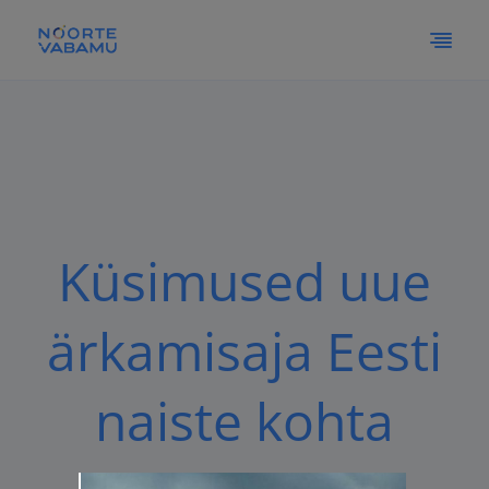
Küsimused uue
ärkamisaja Eesti
Vaata siia
naiste kohta