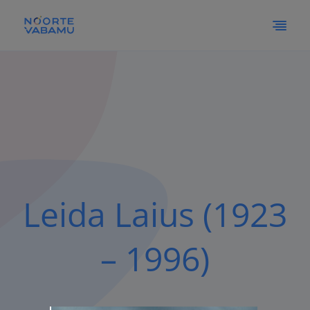
Leida Laius (1923
– 1996)
Vaata siia