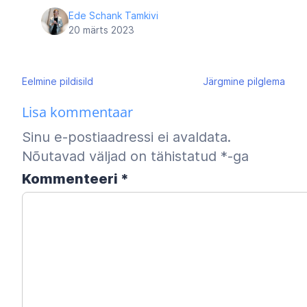
Ede Schank Tamkivi
20 märts 2023
Navigeerimine
Eelmine
pildisild
Järgmine
pilglema
Lisa kommentaar
Sinu e-postiaadressi ei avaldata.
Nõutavad väljad on tähistatud
*
-ga
Kommenteeri
*