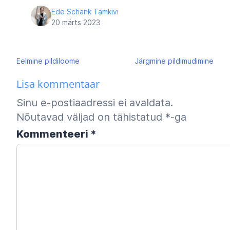
Ede Schank Tamkivi
20 märts 2023
Navigeerimine
Eelmine
pildiloome
Järgmine
pildimudimine
Lisa kommentaar
Sinu e-postiaadressi ei avaldata.
Nõutavad väljad on tähistatud
*
-ga
Kommenteeri
*