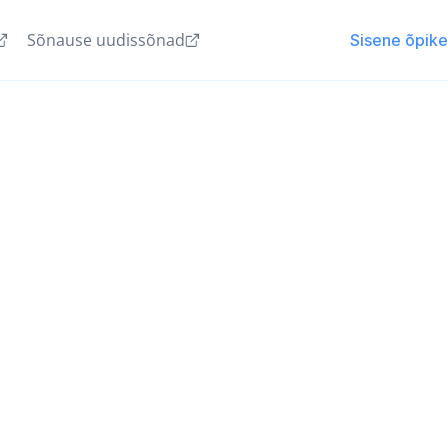
Sõnause uudissõnad
Sisene õpik