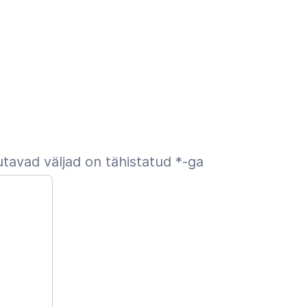
tavad väljad on tähistatud
*
-ga