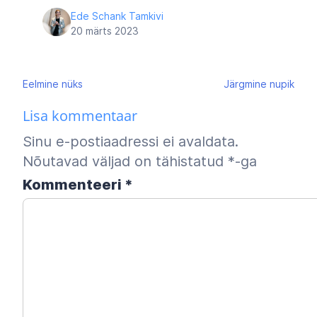
Ede Schank Tamkivi
20 märts 2023
Navigeerimine
Eelmine
nüks
Järgmine
nupik
Lisa kommentaar
Sinu e-postiaadressi ei avaldata.
Nõutavad väljad on tähistatud
*
-ga
Kommenteeri
*