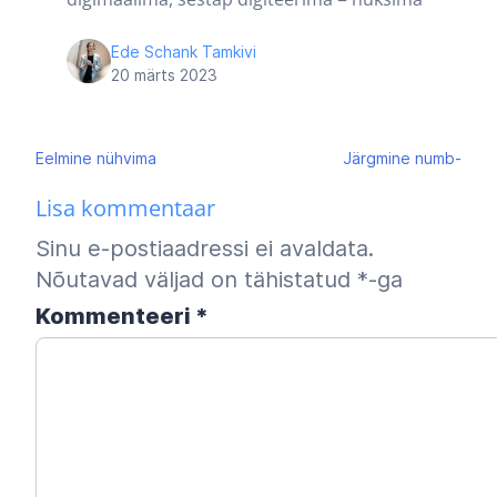
Ede Schank Tamkivi
20 märts 2023
Navigeerimine
Eelmine
nühvima
Järgmine
numb-
Lisa kommentaar
Sinu e-postiaadressi ei avaldata.
Nõutavad väljad on tähistatud
*
-ga
Kommenteeri
*