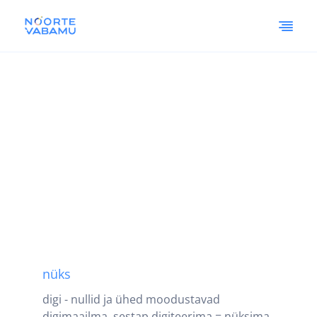
nüks
digi - nullid ja ühed moodustavad
digimaailma, sestap digiteerima = nüksima