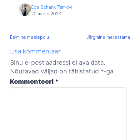
Ede Schank Tamkivi
20 märts 2023
Navigeerimine
Eelmine
meelepolu
Järgmine
meilestama
Lisa kommentaar
Sinu e-postiaadressi ei avaldata.
Nõutavad väljad on tähistatud
*
-ga
Kommenteeri
*