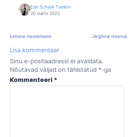
Ede Schank Tamkivi
20 märts 2023
Navigeerimine
Eelmine
meelemeem
Järgmine
meenuk
Lisa kommentaar
Sinu e-postiaadressi ei avaldata.
Nõutavad väljad on tähistatud
*
-ga
Kommenteeri
*