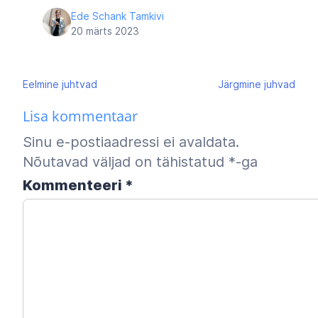
Ede Schank Tamkivi
20 märts 2023
Navigeerimine
Eelmine
juhtvad
Järgmine
juhvad
Lisa kommentaar
Sinu e-postiaadressi ei avaldata.
Nõutavad väljad on tähistatud
*
-ga
Kommenteeri
*