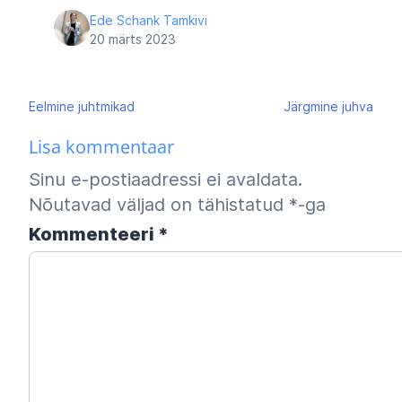
Ede Schank Tamkivi
20 märts 2023
Navigeerimine
Eelmine
juhtmikad
Järgmine
juhva
Lisa kommentaar
Sinu e-postiaadressi ei avaldata.
Nõutavad väljad on tähistatud
*
-ga
Kommenteeri
*