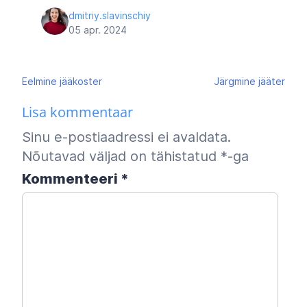
dmitriy.slavinschiy
05 apr. 2024
Navigeerimine
Eelmine
jääkoster
Järgmine
jääter
Lisa kommentaar
Sinu e-postiaadressi ei avaldata.
Nõutavad väljad on tähistatud
*
-ga
Kommenteeri
*