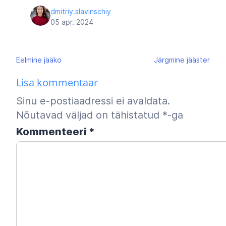
dmitriy.slavinschiy
05 apr. 2024
Navigeerimine
Eelmine
jääko
Järgmine
jääster
Lisa kommentaar
Sinu e-postiaadressi ei avaldata.
Nõutavad väljad on tähistatud
*
-ga
Kommenteeri
*