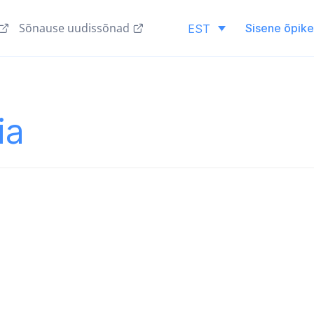
Sõnause uudissõnad
Sisene õpik
EST
ia