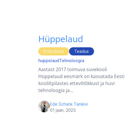
Hüppelaud
Ettevõtlus
Teadus
huppelaud
Tehnoloogia
Aastast 2017 toimuva suvekooli
Hüppelaud eesmärk on kasvatada Eesti
kooliõpilastes ettevõtlikkust ja huvi
tehnoloogia ja...
Ede Schank Tamkivi
01 jaan. 2023