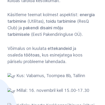
kuidas tarbida kestlikumalt.
Käsitleme teemat kolmest aspektist:
energia
tarbimine
(Utilitas),
toidu tarbimine
(ResQ
Club) ja
pakendi disaini mõju
tarbimisele
(Eesti Pakendiringluse OÜ).
Võimalus on kuulata
ettekandeid
ja
osaleda
töötoas
, kus esinejatega koos
päriselu probleeme lahendada.
Kus: Vabamus, Toompea 8b, Tallinn
Millal: 16. novembril kell 15.00-17.30