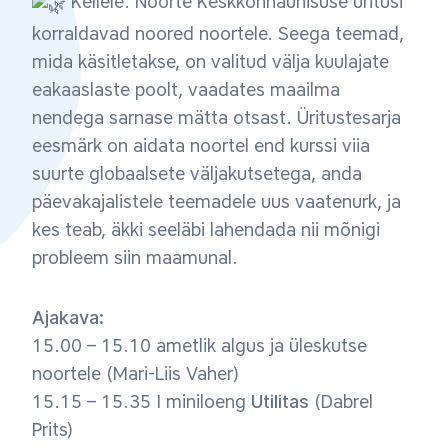
Kellele: Noorte Keskkonnaühisuse üritusi
korraldavad noored noortele. Seega teemad,
mida käsitletakse, on valitud välja kuulajate
eakaaslaste poolt, vaadates maailma
nendega sarnase mätta otsast. Üritustesarja
eesmärk on aidata noortel end kurssi viia
suurte globaalsete väljakutsetega, anda
päevakajalistele teemadele uus vaatenurk, ja
kes teab, äkki seeläbi lahendada nii mõnigi
probleem siin maamunal.
Ajakava:
15.00 – 15.10 ametlik algus ja üleskutse
noortele (Mari-Liis Vaher)
15.15 – 15.35 I miniloeng
Utilitas
(Dabrel
Prits)