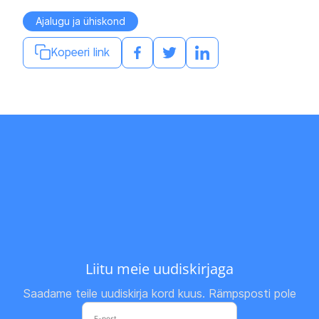
Ajalugu ja ühiskond
Kopeeri link
Liitu meie uudiskirjaga
Saadame teile uudiskirja kord kuus. Rämpsposti pole