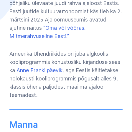
põhjaliku ülevaate juudi rahva ajaloost Eestis.
Eesti juutide kultuurautonoomiat käsitleb ka 2.
märtsini 2025 Ajaloomuuseumis avatud
ajutine näitus
“Oma või võõras.
Mitmerahvuseline Eesti.”
Ameerika Ühendriikides on juba algkoolis
kooliprogrammis kohustusliku kirjanduse seas
ka
Anne Franki päevik
, aga Eestis käitletakse
holokausti kooliprogrammis põgusalt alles 9.
klassis ühena paljudest maailma ajaloo
teemadest.
Manna