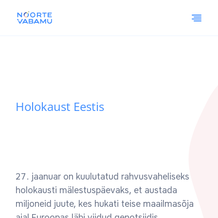
Holokaust Eestis
27. jaanuar on kuulutatud rahvusvaheliseks
holokausti mälestuspäevaks, et austada
miljoneid juute, kes hukati teise maailmasõja
ajal Euroopas läbi viidud genotsiidis.