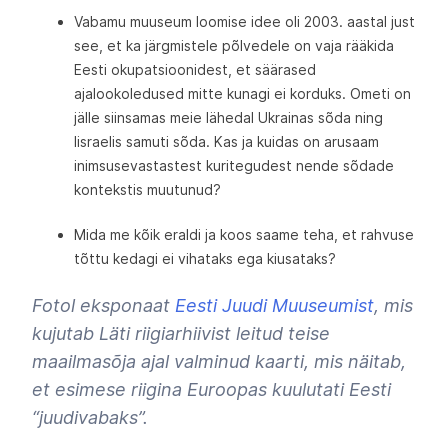
Vabamu muuseum loomise idee oli 2003. aastal just
see, et ka järgmistele põlvedele on vaja rääkida
Eesti okupatsioonidest, et säärased
ajalookoledused mitte kunagi ei korduks. Ometi on
jälle siinsamas meie lähedal Ukrainas sõda ning
Iisraelis samuti sõda. Kas ja kuidas on arusaam
inimsusevastastest kuritegudest nende sõdade
kontekstis muutunud?
Mida me kõik eraldi ja koos saame teha, et rahvuse
tõttu kedagi ei vihataks ega kiusataks?
Fotol eksponaat
Eesti Juudi Muuseumist
, mis
kujutab Läti riigiarhiivist leitud teise
maailmasõja ajal valminud kaarti, mis näitab,
et esimese riigina Euroopas kuulutati Eesti
“juudivabaks”.