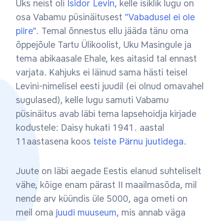
Üks neist oli
Isidor Levin
, kelle isiklik lugu on
osa Vabamu püsinäitusest
“Vabadusel ei ole
piire”
. Temal õnnestus ellu jääda tänu oma
õppejõule Tartu Ülikoolist, Uku Masingule ja
tema abikaasale Ehale, kes aitasid tal ennast
varjata. Kahjuks ei läinud sama hästi teisel
Levini-nimelisel eesti juudil (ei olnud omavahel
sugulased), kelle lugu samuti Vabamu
püsinäitus avab läbi tema lapsehoidja kirjade
kodustele: Daisy hukati 1941. aastal
11aastasena koos
teiste Pärnu juutidega
.
Juute on läbi aegade Eestis elanud suhteliselt
vähe, kõige enam pärast II maailmasõda, mil
nende arv küündis üle 5000, aga ometi on
meil oma
juudi muuseum
, mis annab väga