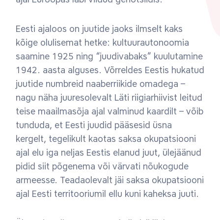
Eesti ajaloos on juutide jaoks ilmselt kaks
kõige olulisemat hetke: kultuurautonoomia
saamine 1925 ning “juudivabaks” kuulutamine
1942. aasta alguses. Võrreldes Eestis hukatud
juutide numbreid naaberriikide omadega –
nagu näha juuresolevalt Läti riigiarhiivist leitud
teise maailmasõja ajal valminud kaardilt – võib
tunduda, et Eesti juudid pääsesid üsna
kergelt, tegelikult kaotas saksa okupatsiooni
ajal elu iga neljas Eestis elanud juut, ülejäänud
pidid siit põgenema või värvati nõukogude
armeesse. Teadaolevalt jäi saksa okupatsiooni
ajal Eesti territooriumil ellu kuni kaheksa juuti.