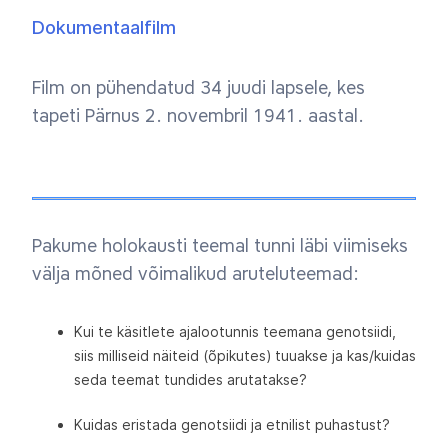
Dokumentaalfilm
Film on pühendatud 34 juudi lapsele, kes
tapeti Pärnus 2. novembril 1941. aastal.
Pakume holokausti teemal tunni läbi viimiseks
välja mõned võimalikud aruteluteemad:
Kui te käsitlete ajalootunnis teemana genotsiidi,
siis milliseid näiteid (õpikutes) tuuakse ja kas/kuidas
seda teemat tundides arutatakse?
Kuidas eristada genotsiidi ja etnilist puhastust?