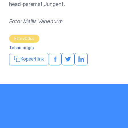
head-paremat Jungent.
Foto: Mailis Vahenurm
Ettevõtlus
Tehnoloogia
Kopeeri link