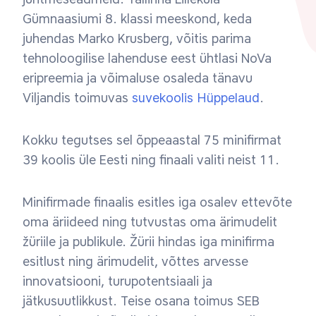
Gümnaasiumi 8. klassi meeskond, keda
juhendas Marko Krusberg, võitis parima
tehnoloogilise lahenduse eest ühtlasi NoVa
eripreemia ja võimaluse osaleda tänavu
Viljandis toimuvas
suvekoolis Hüppelaud
.
Kokku tegutses sel õppeaastal 75 minifirmat
39 koolis üle Eesti ning finaali valiti neist 11.
Minifirmade finaalis esitles iga osalev ettevõte
oma äriideed ning tutvustas oma ärimudelit
žüriile ja publikule. Žürii hindas iga minifirma
esitlust ning ärimudelit, võttes arvesse
innovatsiooni, turupotentsiaali ja
jätkusuutlikkust. Teise osana toimus SEB