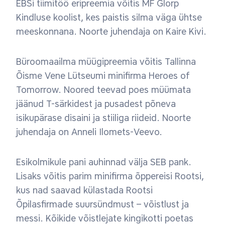
EBSi tiimitöö eripreemia võitis MF Glorp
Kindluse koolist, kes paistis silma väga ühtse
meeskonnana. Noorte juhendaja on Kaire Kivi.
Büroomaailma müügipreemia võitis Tallinna
Õisme Vene Lütseumi minifirma Heroes of
Tomorrow. Noored teevad poes müümata
jäänud T-särkidest ja pusadest põneva
isikupärase disaini ja stiiliga riideid. Noorte
juhendaja on Anneli Ilomets-Veevo.
Esikolmikule pani auhinnad välja SEB pank.
Lisaks võitis parim minifirma õppereisi Rootsi,
kus nad saavad külastada Rootsi
Õpilasfirmade suursündmust – võistlust ja
messi. Kõikide võistlejate kingikotti poetas