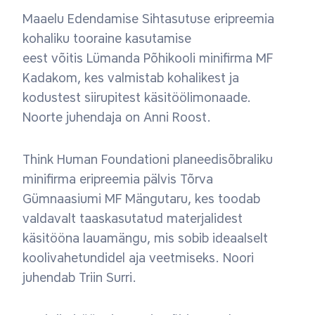
Maaelu Edendamise Sihtasutuse eripreemia
kohaliku tooraine kasutamise
eest võitis Lümanda Põhikooli minifirma MF
Kadakom, kes valmistab kohalikest ja
kodustest siirupitest käsitöölimonaade.
Noorte juhendaja on Anni Roost.
Think Human Foundationi planeedisõbraliku
minifirma eripreemia pälvis Tõrva
Gümnaasiumi MF Mängutaru, kes toodab
valdavalt taaskasutatud materjalidest
käsitööna lauamängu, mis sobib ideaalselt
koolivahetundidel aja veetmiseks. Noori
juhendab Triin Surri.