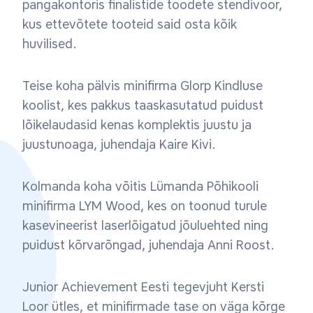
pangakontoris finalistide toodete stendivoor,
kus ettevõtete tooteid said osta kõik
huvilised.
Teise koha pälvis minifirma Glorp Kindluse
koolist, kes pakkus taaskasutatud puidust
lõikelaudasid kenas komplektis juustu ja
juustunoaga, juhendaja Kaire Kivi.
Kolmanda koha võitis Lümanda Põhikooli
minifirma LYM Wood, kes on toonud turule
kasevineerist laserlõigatud jõuluehted ning
puidust kõrvarõngad, juhendaja Anni Roost.
Junior Achievement Eesti tegevjuht Kersti
Loor ütles, et minifirmade tase on väga kõrge