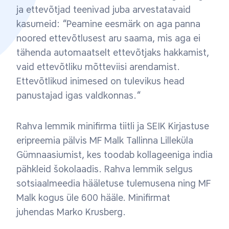
ja ettevõtjad teenivad juba arvestatavaid
kasumeid: “Peamine eesmärk on aga panna
noored ettevõtlusest aru saama, mis aga ei
tähenda automaatselt ettevõtjaks hakkamist,
vaid ettevõtliku mõtteviisi arendamist.
Ettevõtlikud inimesed on tulevikus head
panustajad igas valdkonnas.“
Rahva lemmik minifirma tiitli ja SEIK Kirjastuse
eripreemia pälvis MF Malk Tallinna Lilleküla
Gümnaasiumist, kes toodab kollageeniga india
pähkleid šokolaadis. Rahva lemmik selgus
sotsiaalmeedia hääletuse tulemusena ning MF
Malk kogus üle 600 hääle. Minifirmat
juhendas Marko Krusberg.