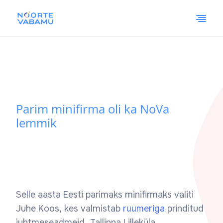
Parim minifirma oli ka NoVa
lemmik
Selle aasta Eesti parimaks minifirmaks valiti
Juhe Koos, kes valmistab
ruumeriga
prinditud
juhtmeseadmeid. Tallinna Lilleküla