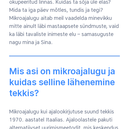
okupeeritud linnas. Kuidas ta sõja üle elas?
Mida ta iga päev mõtles, tundis ja tegi?
Mikroajalugu aitab meil vaadelda minevikku
mitte ainult läbi mastaapsete sündmuste, vaid
ka läbi tavaliste inimeste elu – samasuguste
nagu mina ja Sina.
Mis asi on mikroajalugu ja
kuidas selline lähenemine
tekkis?
Mikroajalugu kui ajalookirjutuse suund tekkis
1970. aastatel Itaalias. Ajaloolastele pakuti
alternatiivset uurimismeetodit, mis keskendus