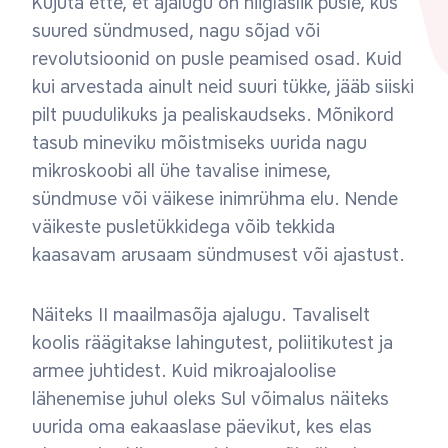
Kujuta ette, et ajalugu on hiiglaslik pusle, kus
suured sündmused, nagu sõjad või
revolutsioonid on pusle peamised osad. Kuid
kui arvestada ainult neid suuri tükke, jääb siiski
pilt puudulikuks ja pealiskaudseks. Mõnikord
tasub mineviku mõistmiseks uurida nagu
mikroskoobi all ühe tavalise inimese,
sündmuse või väikese inimrühma elu. Nende
väikeste pusletükkidega võib tekkida
kaasavam arusaam sündmusest või ajastust.
Näiteks II maailmasõja ajalugu. Tavaliselt
koolis räägitakse lahingutest, poliitikutest ja
armee juhtidest. Kuid mikroajaloolise
lähenemise juhul oleks Sul võimalus näiteks
uurida oma eakaaslase päevikut, kes elas