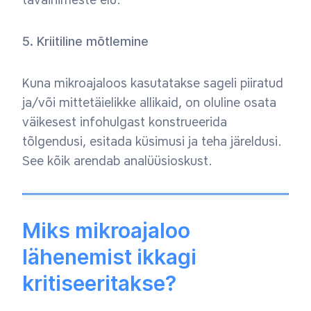
tavainimeste elu.
5. Kriitiline mõtlemine
Kuna mikroajaloos kasutatakse sageli piiratud
ja/või mittetäielikke allikaid, on oluline osata
väikesest infohulgast konstrueerida
tõlgendusi, esitada küsimusi ja teha järeldusi.
See kõik arendab analüüsioskust.
Miks mikroajaloo
lähenemist ikkagi
kritiseeritakse?