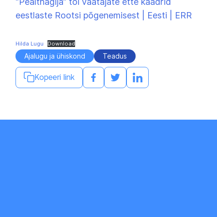
“Pealtnägija” tõi vaatajate ette kaadrid
eestlaste Rootsi põgenemisest | Eesti | ERR
Hilda Lugu
Download
Ajalugu ja ühiskond
Teadus
Kopeeri link