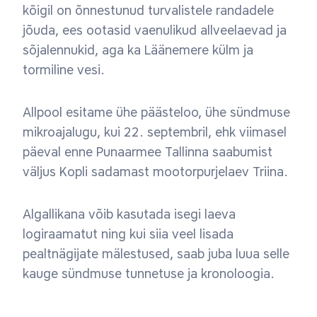
kõigil on õnnestunud turvalistele randadele
jõuda, ees ootasid vaenulikud allveelaevad ja
sõjalennukid, aga ka Läänemere külm ja
tormiline vesi.
Allpool esitame ühe päästeloo, ühe sündmuse
mikroajalugu, kui 22. septembril, ehk viimasel
päeval enne Punaarmee Tallinna saabumist
väljus Kopli sadamast mootorpurjelaev Triina.
Algallikana võib kasutada isegi laeva
logiraamatut ning kui siia veel lisada
pealtnägijate mälestused, saab juba luua selle
kauge sündmuse tunnetuse ja kronoloogia.