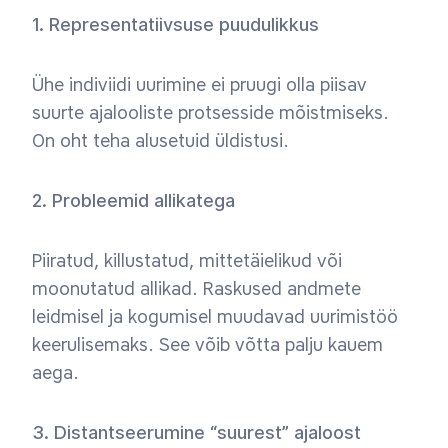
1. Representatiivsuse puudulikkus
Ühe indiviidi uurimine ei pruugi olla piisav
suurte ajalooliste protsesside mõistmiseks.
On oht teha alusetuid üldistusi.
2. Probleemid allikatega
Piiratud, killustatud, mittetäielikud või
moonutatud allikad. Raskused andmete
leidmisel ja kogumisel muudavad uurimistöö
keerulisemaks. See võib võtta palju kauem
aega.
3. Distantseerumine “suurest” ajaloost