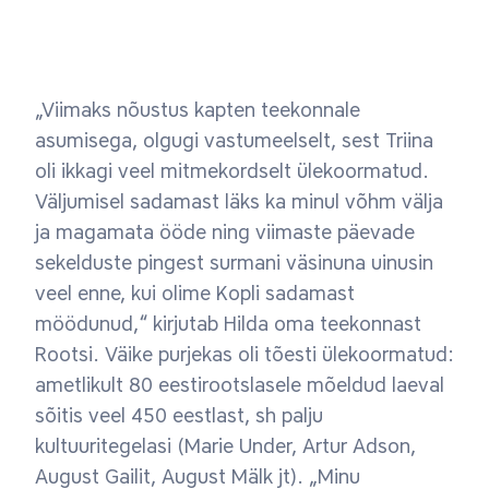
„Viimaks nõustus kapten teekonnale
asumisega, olgugi vastumeelselt, sest Triina
oli ikkagi veel mitmekordselt ülekoormatud.
Väljumisel sadamast läks ka minul võhm välja
ja magamata ööde ning viimaste päevade
sekelduste pingest surmani väsinuna uinusin
veel enne, kui olime Kopli sadamast
möödunud,“ kirjutab Hilda oma teekonnast
Rootsi. Väike purjekas oli tõesti ülekoormatud:
ametlikult 80 eestirootslasele mõeldud laeval
sõitis veel 450 eestlast, sh palju
kultuuritegelasi (Marie Under, Artur Adson,
August Gailit, August Mälk jt). „Minu