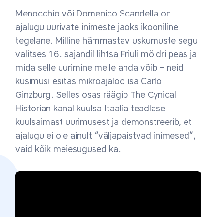
Menocchio või Domenico Scandella on
ajalugu uurivate inimeste jaoks ikooniline
tegelane. Milline hämmastav uskumuste segu
valitses 16. sajandil lihtsa Friuli möldri peas ja
mida selle uurimine meile anda võib – neid
küsimusi esitas mikroajaloo isa Carlo
Ginzburg. Selles osas räägib The Cynical
Historian kanal kuulsa Itaalia teadlase
kuulsaimast uurimusest ja demonstreerib, et
ajalugu ei ole ainult “väljapaistvad inimesed”,
vaid kõik meiesugused ka.