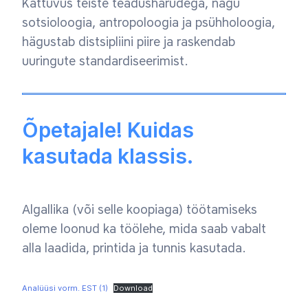
Kattuvus teiste teadusharudega, nagu
sotsioloogia, antropoloogia ja psühholoogia,
hägustab distsipliini piire ja raskendab
uuringute standardiseerimist.
Õpetajale! Kuidas
kasutada klassis.
Algallika (või selle koopiaga) töötamiseks
oleme loonud ka töölehe, mida saab vabalt
alla laadida, printida ja tunnis kasutada.
Analüüsi vorm. EST (1)
Download