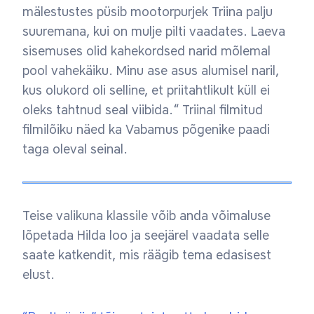
mälestustes püsib mootorpurjek Triina palju
suuremana, kui on mulje pilti vaadates. Laeva
sisemuses olid kahekordsed narid mõlemal
pool vahekäiku. Minu ase asus alumisel naril,
kus olukord oli selline, et priitahtlikult küll ei
oleks tahtnud seal viibida.“ Triinal filmitud
filmilõiku näed ka Vabamus põgenike paadi
taga oleval seinal.
Teise valikuna klassile võib anda võimaluse
lõpetada Hilda loo ja seejärel vaadata selle
saate katkendit, mis räägib tema edasisest
elust.