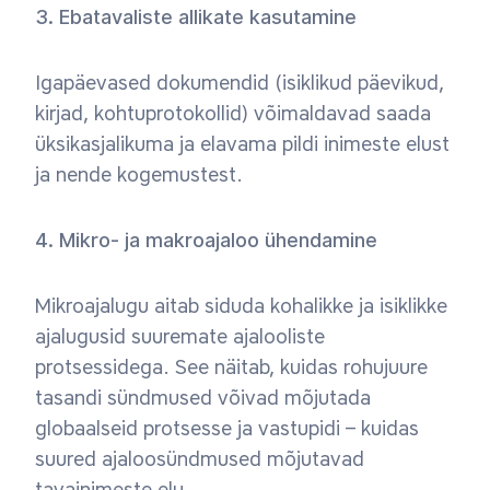
3. Ebatavaliste allikate kasutamine
Igapäevased dokumendid (isiklikud päevikud,
kirjad, kohtuprotokollid) võimaldavad saada
üksikasjalikuma ja elavama pildi inimeste elust
ja nende kogemustest.
4. Mikro- ja makroajaloo ühendamine
Mikroajalugu aitab siduda kohalikke ja isiklikke
ajalugusid suuremate ajalooliste
protsessidega. See näitab, kuidas rohujuure
tasandi sündmused võivad mõjutada
globaalseid protsesse ja vastupidi – kuidas
suured ajaloosündmused mõjutavad