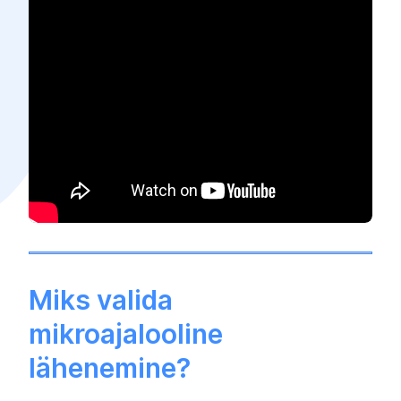
Miks valida
mikroajalooline
lähenemine?