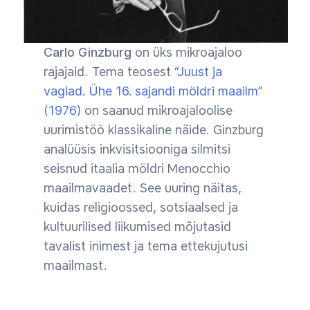
Carlo Ginzburg
on üks mikroajaloo
rajajaid. Tema teosest
“Juust ja
vaglad. Ühe 16. sajandi möldri maailm”
(1976)
on saanud mikroajaloolise
uurimistöö klassikaline näide. Ginzburg
analüüsis inkvisitsiooniga silmitsi
seisnud itaalia möldri Menocchio
maailmavaadet. See uuring näitas,
kuidas religioossed, sotsiaalsed ja
kultuurilised liikumised mõjutasid
tavalist inimest ja tema ettekujutusi
maailmast.