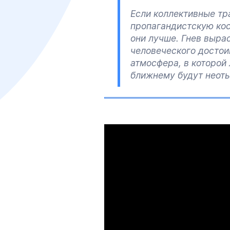
Если коллективные тр
пропагандистскую кост
они лучше. Гнев выра
человеческого достои
атмосфера, в которой
ближнему будут неот