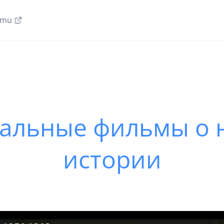
amu
альные фильмы о
истории