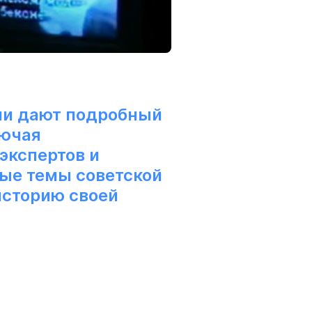
ии дают подробный
лючая
экспертов и
ные темы советской
историю своей