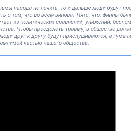
авмы народа не лечить, то и дальше люди будут пр
ь о том, что во всем виноват Пятс, что, финны был
стает из политических сравнений, унижений, беспо
нства. Чтобы преодолеть травму, в обществе долж
 люди друг к другу будут прислушиваются, а гумани
ьемлимой частью нашего общества.