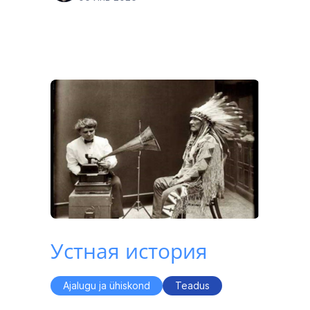
Устная история
Ajalugu ja ühiskond
Teadus