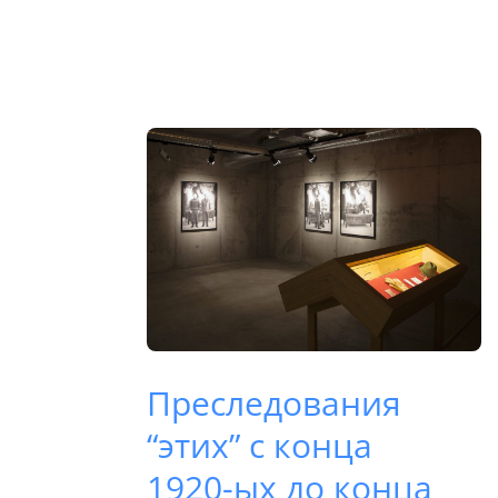
Преследования
“этих” с конца
1920-ых до конца