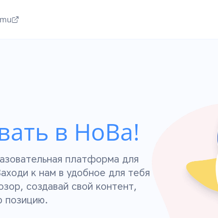
amu
ать в НоВа!
разовательная платформа для
Заходи к нам в удобное для тебя
озор, создавай свой контент,
ю позицию.