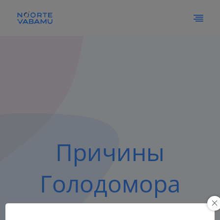
Причины
Голодомора