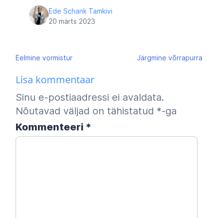
Ede Schank Tamkivi
20 märts 2023
Navigeerimine
Eelmine
vormistur
Järgmine
võrrapurra
Lisa kommentaar
Sinu e-postiaadressi ei avaldata.
Nõutavad väljad on tähistatud
*
-ga
Kommenteeri
*