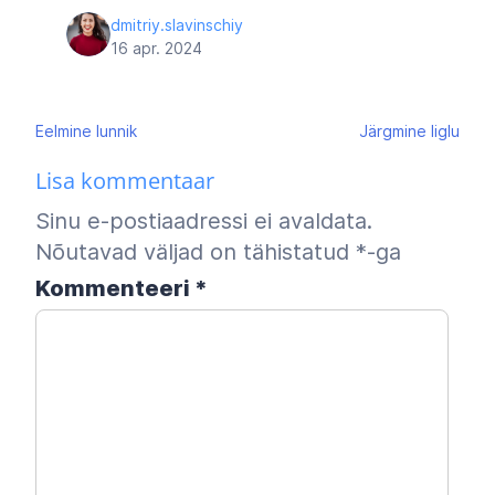
dmitriy.slavinschiy
16 apr. 2024
Navigeerimine
Eelmine
lunnik
Järgmine
liglu
Lisa kommentaar
Sinu e-postiaadressi ei avaldata.
Nõutavad väljad on tähistatud
*
-ga
Kommenteeri
*