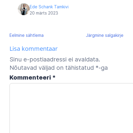
Ede Schank Tamkivi
20 märts 2023
Navigeerimine
Eelmine
sähtlema
Järgmine
salgakirje
Lisa kommentaar
Sinu e-postiaadressi ei avaldata.
Nõutavad väljad on tähistatud
*
-ga
Kommenteeri
*