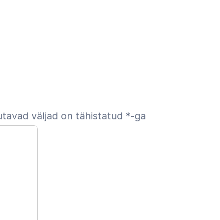
tavad väljad on tähistatud
*
-ga