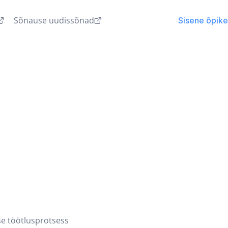
Sõnause uudissõnad
Sisene õpik
se töötlusprotsess