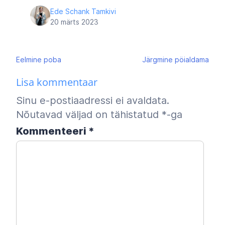
Ede Schank Tamkivi
20 märts 2023
Navigeerimine
Eelmine
poba
Järgmine
pöialdama
Lisa kommentaar
Sinu e-postiaadressi ei avaldata.
Nõutavad väljad on tähistatud
*
-ga
Kommenteeri
*