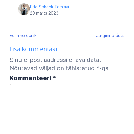
Ede Schank Tamkivi
20 märts 2023
Navigeerimine
Eelmine
õunik
Järgmine
õuts
Lisa kommentaar
Sinu e-postiaadressi ei avaldata.
Nõutavad väljad on tähistatud
*
-ga
Kommenteeri
*