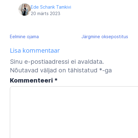
Ede Schank Tamkivi
20 märts 2023
Navigeerimine
Eelmine
ojama
Järgmine
oksepostitus
Lisa kommentaar
Sinu e-postiaadressi ei avaldata.
Nõutavad väljad on tähistatud
*
-ga
Kommenteeri
*