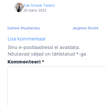
Ede Schank Tamkivi
20 märts 2023
Navigeerimine
Eelmine
õhuühendus
Järgmine
õhvõrk
Lisa kommentaar
Sinu e-postiaadressi ei avaldata.
Nõutavad väljad on tähistatud
*
-ga
Kommenteeri
*