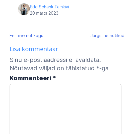
Ede Schank Tamkivi
20 märts 2023
Navigeerimine
Eelmine
nutikogu
Järgmine
nutikud
Lisa kommentaar
Sinu e-postiaadressi ei avaldata.
Nõutavad väljad on tähistatud
*
-ga
Kommenteeri
*