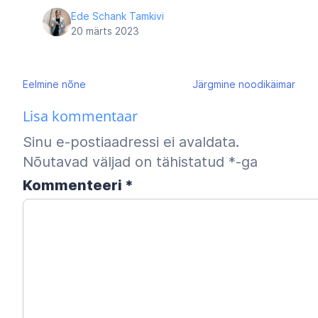
Ede Schank Tamkivi
20 märts 2023
Navigeerimine
Eelmine
nõne
Järgmine
noodikäimar
Lisa kommentaar
Sinu e-postiaadressi ei avaldata.
Nõutavad väljad on tähistatud
*
-ga
Kommenteeri
*