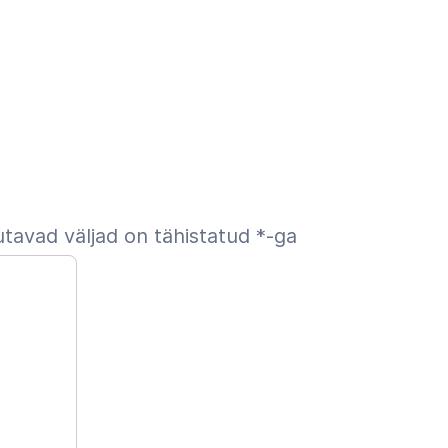
tavad väljad on tähistatud
*
-ga