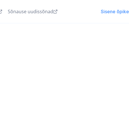
Sõnause uudissõnad
Sisene õpik